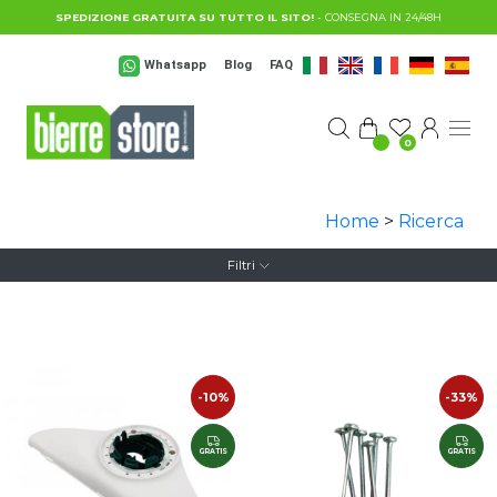
Salta al contenuto principale
SPEDIZIONE GRATUITA SU TUTTO IL SITO!
- CONSEGNA IN 24/48H
Whatsapp
Blog
FAQ
0
Home
>
Ricerca
Filtri
-10%
-33%
GRATIS
GRATIS