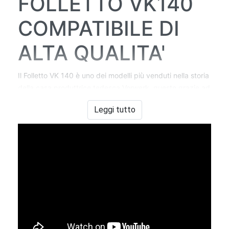
FOLLETTO VK140
COMPATIBILE DI
ALTA QUALITA'
Il Folletto VK 140 è uno dei modelli più venduti nella storia
della casa produttrice tedesca Vorwerk, questo grazie ad
un'ottima solidità a livello di prestazioni.
Leggi tutto
Può capitare però che durante l'utilizzo di tutti i giorni
qualche colpo di troppo possa danneggiare la scocca.
Non preoccuparti, abbiamo la soluzione per te sia a livello
economico sia a livello di qualità di materiali!