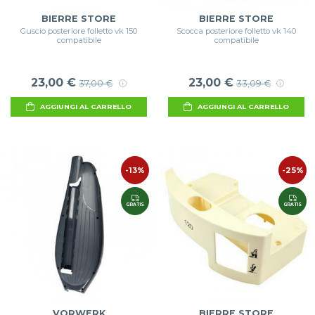
BIERRE STORE
BIERRE STORE
Guscio posteriore folletto vk 150
Scocca posteriore folletto vk 140
compatibile
compatibile
23,00 €
23,00 €
37,00 €
33,09 €
AGGIUNGI AL CARRELLO
AGGIUNGI AL CARRELLO
-13%
-25%
GRATIS
GRATIS
VORWERK
BIERRE STORE