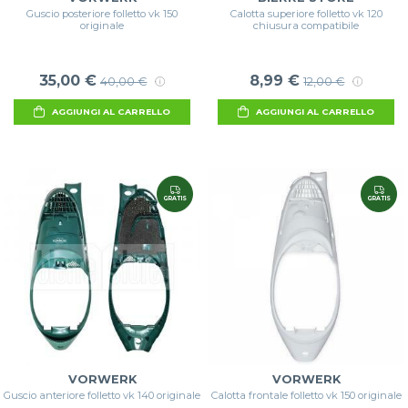
Guscio posteriore folletto vk 150
Calotta superiore folletto vk 120
originale
chiusura compatibile
35,00 €
8,99 €
40,00 €
12,00 €
AGGIUNGI AL CARRELLO
AGGIUNGI AL CARRELLO
GRATIS
GRATIS
VORWERK
VORWERK
Guscio anteriore folletto vk 140 originale
Calotta frontale folletto vk 150 originale