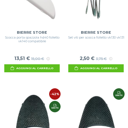
BIERRE STORE
BIERRE STORE
Scocca porta spazzola hd40 folletto
Set viti per scocca folletto vk130 vk131
vk140 compatibile
13,51 €
2,50 €
15,00 €
3,75 €
AGGIUNGI AL CARRELLO
AGGIUNGI AL CARRELLO
-42%
GRATIS
GRATIS