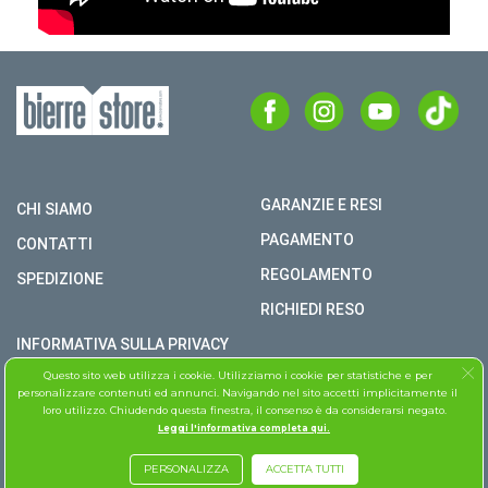
GARANZIE E RESI
CHI SIAMO
PAGAMENTO
CONTATTI
REGOLAMENTO
SPEDIZIONE
RICHIEDI RESO
INFORMATIVA SULLA PRIVACY
Questo sito web utilizza i cookie. Utilizziamo i cookie per statistiche e per
COPYRIGHT © BIERRE STORE S.R.L. P.I. 02979990609
personalizzare contenuti ed annunci. Navigando nel sito accetti implicitamente il
loro utilizzo. Chiudendo questa finestra, il consenso è da considerarsi negato.
TUTTI I DIRITTI RISERVATI
Leggi l'informativa completa qui.
ASSISTENZA FOLLETTO
PERSONALIZZA
ACCETTA TUTTI