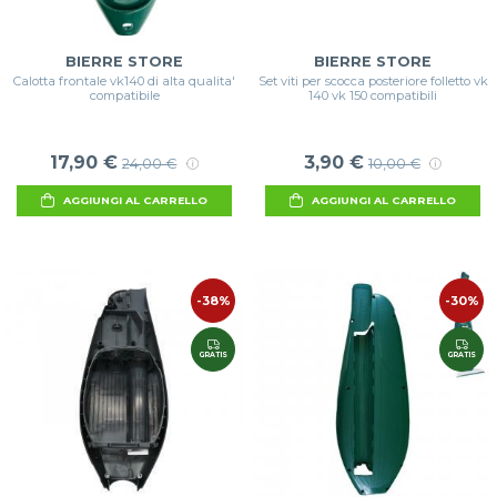
BIERRE STORE
BIERRE STORE
Calotta frontale vk140 di alta qualita'
Set viti per scocca posteriore folletto vk
compatibile
140 vk 150 compatibili
17,90 €
3,90 €
24,00 €
10,00 €
AGGIUNGI AL CARRELLO
AGGIUNGI AL CARRELLO
-38%
-30%
GRATIS
GRATIS