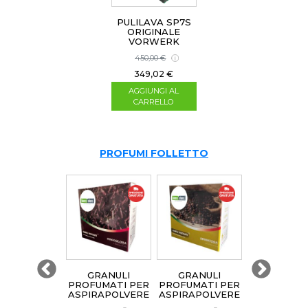
PULILAVA SP7S
ORIGINALE
VORWERK
RIGENERATA
450,00 €
349,02 €
AGGIUNGI AL
CARRELLO
PROFUMI FOLLETTO
GRANULI
GRANULI
GRANULI
GRANUL
FUMATI PER
PROFUMATI PER
PROFUMATI PER
PROFUMATI
IRAPOLVERE
ASPIRAPOLVERE
ASPIRAPOLVERE
ASPIRAPOL
OLLETTO
- COCCOLOSA
FOLLETTO
FOLLET