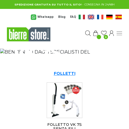
Salta al contenuto principale
SPEDIZIONE GRATUITA SU TUTTO IL SITO!
- CONSEGNA IN 24/48H
Whatsapp
Blog
FAQ
BENVENUTI
DAGLI SPECIALISTI DEL
FOLLETTO
0
VK 7S
FOLLETTI
FOLLETTO VK 7S
SENZA FILI