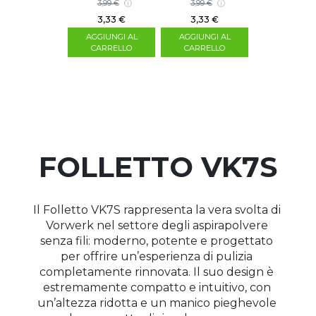
5,00 €
3,99 €
3,99 €
3,99 €
PEONIA
SPRINTOSA
ZUCCHER
3,33 €
3,33 €
3,33 €
3,33 €
GGIUNGI AL
AGGIUNGI AL
AGGIUNGI AL
AGGIUNGI 
CARRELLO
CARRELLO
CARRELLO
CARRELL
FOLLETTO VK7S
Il Folletto VK7S rappresenta la vera svolta di 
Vorwerk nel settore degli aspirapolvere 
senza fili: moderno, potente e progettato 
per offrire un’esperienza di pulizia 
completamente rinnovata. Il suo design è 
estremamente compatto e intuitivo, con 
un’altezza ridotta e un manico pieghevole 