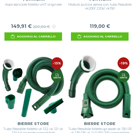
Aspirabriciole folletto vm7 originale
Modulo pulizia aerea con tubo flessibile
vk200/ 220s/ vk150
149,91 €
119,00 €
220,00 €
AGGIUNGI AL CARRELLO
AGGIUNGI AL CARRELLO
-15%
-19%
GRATIS
GRATIS
BIERRE STORE
BIERRE STORE
Tubo flessibile folletto vk 122 vk 121 vk
Tubo flessibile folletto girasole vk 130-131
120 kit girasole compatibile
vk 135-136 vk 140-150-200 compatibile