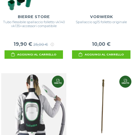
BIERRE STORE
VORWERK
Tubo flessibile spallaccio folletto vk140
Spallaccio sg15 folletto originale
vk135+accessori compatibile
19,90 €
10,00 €
25,00 €
AGGIUNGI AL CARRELLO
AGGIUNGI AL CARRELLO
GRATIS
GRATIS