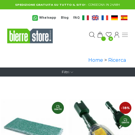
Salta al contenuto principale
SPEDIZIONE GRATUITA SU TUTTO IL SITO!
- CONSEGNA IN 24/48H
Whatsapp
Blog
FAQ
0
Home
>
Ricerca
Filtri
-18%
GRATIS
GRATIS