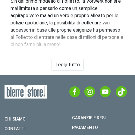
Sin dal primo modello di Folletto, la Vorwerk non si è
mai limitata a pensarlo come un semplice
aspirapolvere ma ad un vero e proprio alleato per le
pulizie quotidiane; la possibilità di collegare vari
accessori in base alle proprie esigenze ha permesso
al Folletto di entrare nelle case di milioni di persone e
di non farne più a meno!
Il mondo degli accessori folletto è veramente
enorme ,esistono prodotti diversi per ogni tipo di
Leggi tutto
esigenza. Dalle spazzole ai tubi estensibili, passando
per gli spallacci ideali per portare in spalla il vostro
Folletto fino ad arrivare agli accessori elettrificati
come lucidatrici, lavapavimenti ed altri strumenti da
collegare alla vostra scopa elettrica a marchio
Vorwerk che possono risolvere la maggior parte dei
vostri problemi domestici legati alla pulizia ed
GARANZIE E RESI
CHI SIAMO
all’igiene di casa.
PAGAMENTO
CONTATTI
Possiamo dividere gli accessori in due categorie: