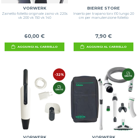
VORWERK
BIERRE STORE
Zainetto folletto originale zaino vk 220s
Inserto per trapano torx t10 lungo 20
vk 200 vk 150 vk 140
cm per manutenzione folletto
60,00 €
7,90 €
AGGIUNGI AL CARRELLO
AGGIUNGI AL CARRELLO
-32%
GRATIS
GRATIS
VORWERK
VORWERK