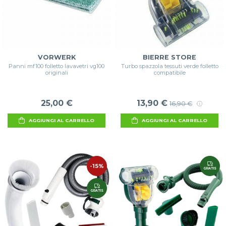
VORWERK
BIERRE STORE
Panni mf100 folletto lavavetri vg100
Turbo spazzola tessuti verde folletto
originali
compatibile
25,00 €
13,90 €
16,90 €
AGGIUNGI AL CARRELLO
AGGIUNGI AL CARRELLO
-15%
GRATIS
GRATIS