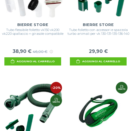
BIERRE STORE
BIERRE STORE
Tubo flessibile folletto vk150 vk200
Tubo folletto con accessori e spazzola
vk220 spallaccio + girasole compatibile
turbo animali per vk 130-131-135-136-140
38,90 €
29,90 €
46,00 €
AGGIUNGI AL CARRELLO
AGGIUNGI AL CARRELLO
-20%
GRATIS
GRATIS