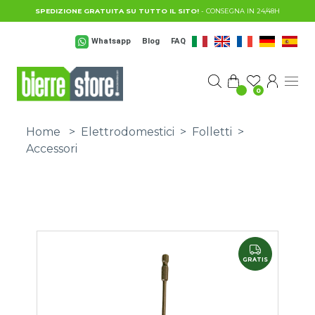
Salta al contenuto principale
SPEDIZIONE GRATUITA SU TUTTO IL SITO!
- CONSEGNA IN 24/48H
Whatsapp
Blog
FAQ
0
Home
>
Elettrodomestici
>
Folletti
>
Accessori
GRATIS