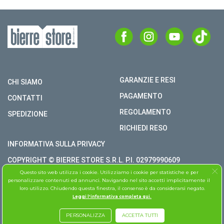
GARANZIE E RESI
CHI SIAMO
PAGAMENTO
CONTATTI
REGOLAMENTO
SPEDIZIONE
RICHIEDI RESO
INFORMATIVA SULLA PRIVACY
COPYRIGHT © BIERRE STORE S.R.L. P.I. 02979990609
Questo sito web utilizza i cookie. Utilizziamo i cookie per statistiche e per
TUTTI I DIRITTI RISERVATI
personalizzare contenuti ed annunci. Navigando nel sito accetti implicitamente il
loro utilizzo. Chiudendo questa finestra, il consenso è da considerarsi negato.
ASSISTENZA FOLLETTO
Leggi l'informativa completa qui.
PERSONALIZZA
ACCETTA TUTTI