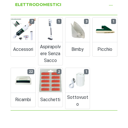
ELETTRODOMESTICI
7
1
3
1
Aspirapolv
Accessori
Bimby
Picchio
Ere Senza
Sacco
22
2
1
Sottovuot
Ricambi
Sacchetti
O