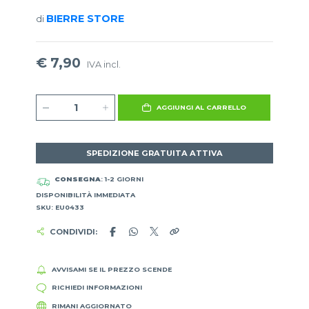
BIERRE STORE
di
€ 7,90
IVA incl.
AGGIUNGI AL CARRELLO
SPEDIZIONE GRATUITA ATTIVA
CONSEGNA
: 1-2 GIORNI
DISPONIBILITÀ IMMEDIATA
SKU: EU0433
CONDIVIDI:
AVVISAMI SE IL PREZZO SCENDE
RICHIEDI INFORMAZIONI
RIMANI AGGIORNATO