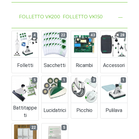
FOLLETTO VK200
FOLLETTO VK150
4
22
43
28
Folletti
Sacchetti
Ricambi
Accessori
5
1
3
1
Battitappe
Lucidatrici
Picchio
Pulilava
Ti
22
5