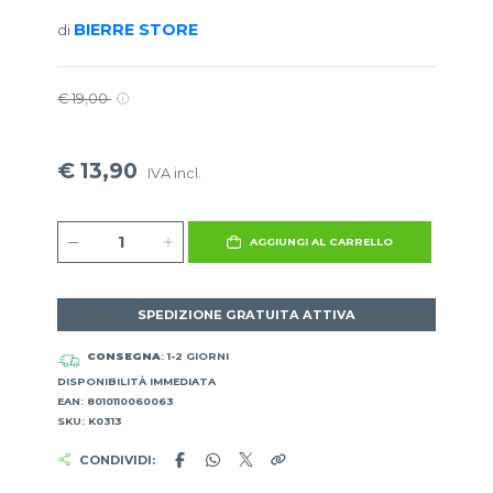
BIERRE STORE
di
€ 19,00
€ 13,90
IVA incl.
AGGIUNGI AL CARRELLO
SPEDIZIONE GRATUITA ATTIVA
CONSEGNA
: 1-2 GIORNI
DISPONIBILITÀ IMMEDIATA
EAN: 8010110060063
SKU: K0313
CONDIVIDI: