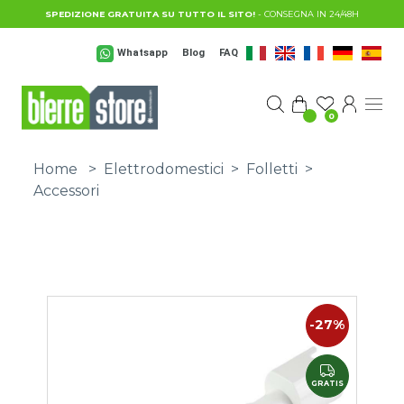
Salta al contenuto principale
SPEDIZIONE GRATUITA SU TUTTO IL SITO!
- CONSEGNA IN 24/48H
Whatsapp
Blog
FAQ
0
Home
>
Elettrodomestici
>
Folletti
>
Accessori
-27%
GRATIS