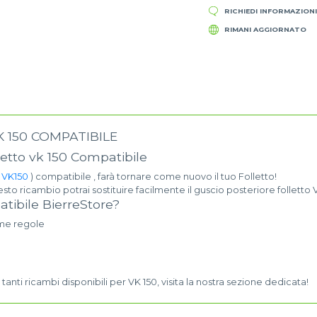
RICHIEDI INFORMAZION
RIMANI AGGIORNATO
 150 COMPATIBILE
letto vk 150 Compatibile
o VK150
) compatibile , farà tornare come nuovo il tuo Folletto!
to ricambio potrai sostituire facilmente il guscio posteriore folletto 
tibile BierreStore?
ime regole
tanti ricambi disponibili per VK 150, visita la nostra sezione dedicata!