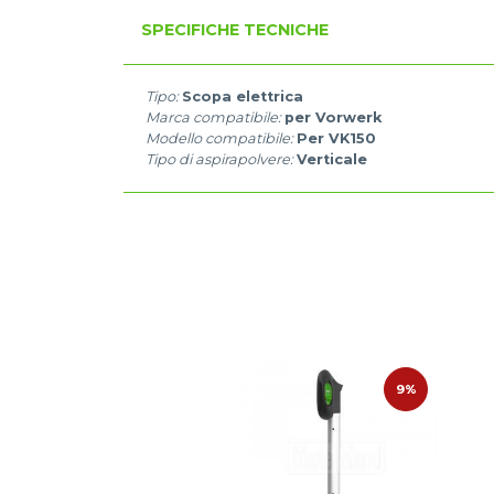
SPECIFICHE TECNICHE
Tipo:
Scopa elettrica
Marca compatibile:
per Vorwerk
Modello compatibile:
Per VK150
Tipo di aspirapolvere:
Verticale
61%
9%
BIERRE STORE
SET VITI PER SCOCCA
TERIORE FOLLETTO VK 140
VK 150 COMPATIBILI