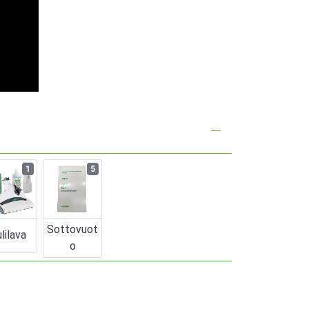
1
5
Sottovuot
lilava
O