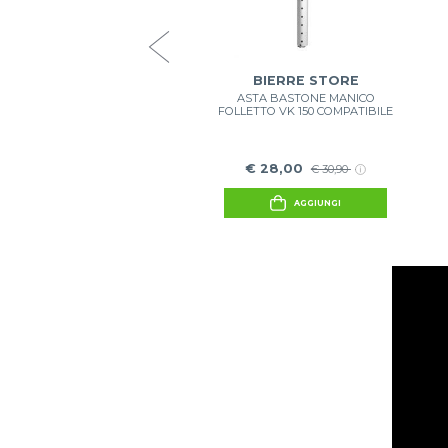
€ 3,90
€ 10,00
AGGIUNGI
BIERRE STORE
ASTA BASTONE MANICO
FOLLETTO VK 150 COMPATIBILE
€ 28,00
€ 30,90
AGGIUNGI