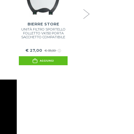
€ 14,90
€ 16,90
AGGIUNGI
BIERRE STORE
UNITÀ FILTRO SPORTELLO
FOLLETTO VK150 PORTA
SACCHETTO COMPATIBILE
€ 27,00
€ 35,00
AGGIUNGI