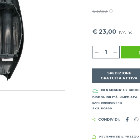
€ 37,00
€ 23,00
IVA incl.
SPEDIZIONE
GRATUITA ATTIVA
CONSEGNA
: 1-2 GIORN
DISPONIBILITÀ IMMEDIATA
EAN: 8010110104415
SKU: K0490
CONDIVIDI:
AVVISAMI SE IL PREZZO