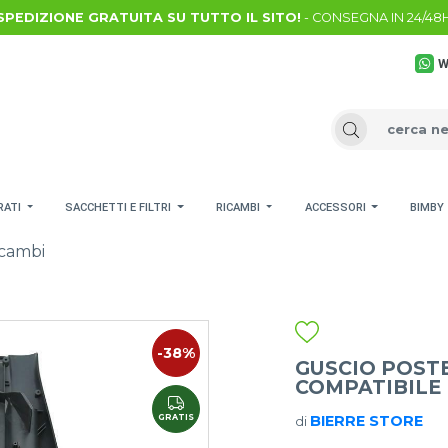
SPEDIZIONE GRATUITA SU TUTTO IL SITO!
- CONSEGNA IN 24/48
W
RATI
SACCHETTI E FILTRI
RICAMBI
ACCESSORI
BIMBY
cambi
-38%
GUSCIO POSTE
COMPATIBILE
GRATIS
BIERRE STORE
di