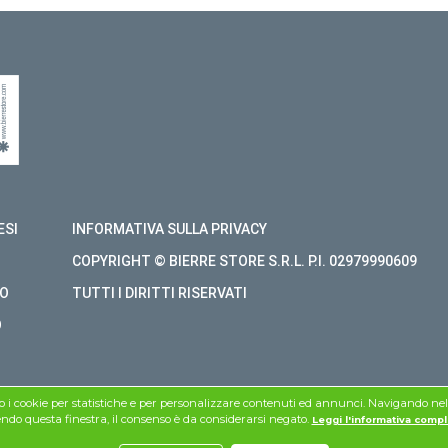
ESI
INFORMATIVA SULLA PRIVACY
COPYRIGHT © BIERRE STORE S.R.L. P.I. 02979990609
O
TUTTI I DIRITTI RISERVATI
O
mo i cookie per statistiche e per personalizzare contenuti ed annunci. Navigando nel si
do questa finestra, il consenso è da considerarsi negato.
Leggi l'informativa compl