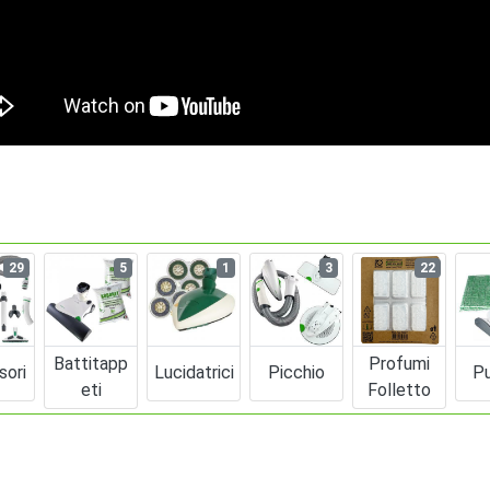
29
5
1
3
22
Battitapp
Profumi
sori
Lucidatrici
Picchio
Pu
Eti
Folletto