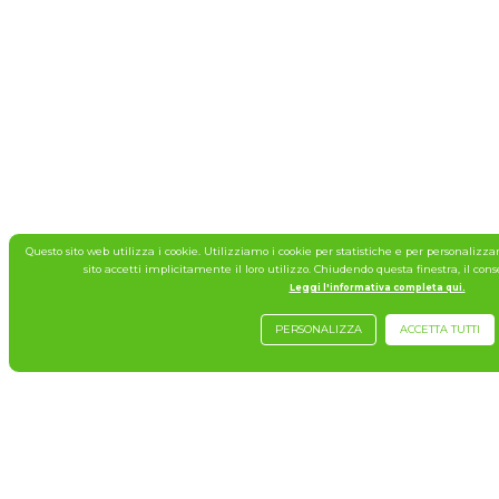
Questo sito web utilizza i cookie. Utilizziamo i cookie per statistiche e per personali
sito accetti implicitamente il loro utilizzo. Chiudendo questa finestra, il con
Leggi l'informativa completa qui.
PERSONALIZZA
ACCETTA TUTTI