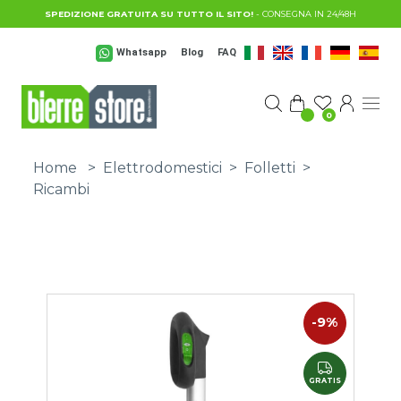
Salta al contenuto principale
SPEDIZIONE GRATUITA SU TUTTO IL SITO!
- CONSEGNA IN 24/48H
Whatsapp
Blog
FAQ
0
Home
>
Elettrodomestici
>
Folletti
>
Ricambi
-9%
GRATIS