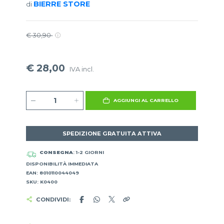
BIERRE STORE
di
€ 30,90
€ 28,00
IVA incl.
AGGIUNGI AL CARRELLO
SPEDIZIONE GRATUITA ATTIVA
CONSEGNA
: 1-2 GIORNI
DISPONIBILITÀ IMMEDIATA
EAN: 8010110044049
SKU: K0400
CONDIVIDI: