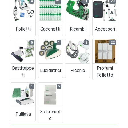
4
21
51
29
Folletti
Sacchetti
Ricambi
Accessori
5
1
3
22
Battitappe
Profumi
Lucidatrici
Picchio
Ti
Folletto
1
5
Sottovuot
Pulilava
O