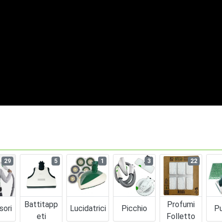
29
5
1
3
22
Battitapp
Profumi
sori
Lucidatrici
Picchio
Pu
Eti
Folletto