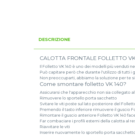
DESCRIZIONE
CALOTTA FRONTALE FOLLETTO VK1
Il Folletto VK 140 è uno dei modelli più venduti ne
Può capitare però che durante l'utilizzo di tutti
Non preoccuparti, abbiamo la soluzione per te sia a
Come smontare folletto VK 140?
Assicurarsi che l'apparecchio non sia collegato al
Rimuovere lo sportello porta sacchetto
Svitare le viti poste sul lato posteriore del Follet
Premendo il tasto inferiore rimuovere il guscio F
Rimontare il guscio anteriore Folletto VK 140 fa
Far combaciare i profili esterni della calotta al r
Riavvitare le viti
Inserire nuovamente lo sportello porta sacchett