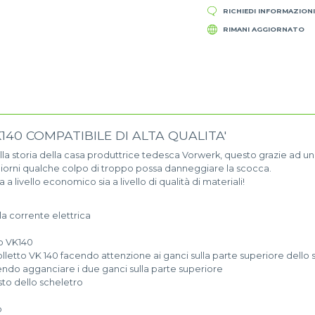
RICHIEDI INFORMAZION
RIMANI AGGIORNATO
40 COMPATIBILE DI ALTA QUALITA'
lla storia della casa produttrice tedesca Vorwerk, questo grazie ad un'o
 i giorni qualche colpo di troppo possa danneggiare la scocca.
 livello economico sia a livello di qualità di materiali!
la corrente elettrica
to VK140
olletto VK 140 facendo attenzione ai ganci sulla parte superiore dello 
cendo agganciare i due ganci sulla parte superiore
esto dello scheletro
o