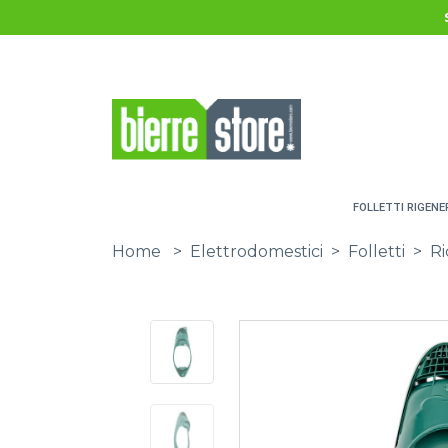
Salta al contenuto principale
FOLLETTI RIGENE
Home
>
Elettrodomestici
>
Folletti
>
Ri