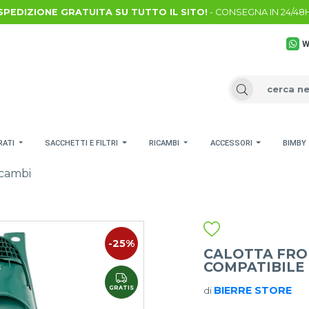
SPEDIZIONE GRATUITA SU TUTTO IL SITO!
- CONSEGNA IN 24/48
W
RATI
SACCHETTI E FILTRI
RICAMBI
ACCESSORI
BIMBY
cambi
-25%
CALOTTA FRON
COMPATIBILE
GRATIS
BIERRE STORE
di