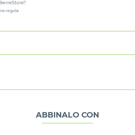
BierreStore?
ime regole
ABBINALO CON