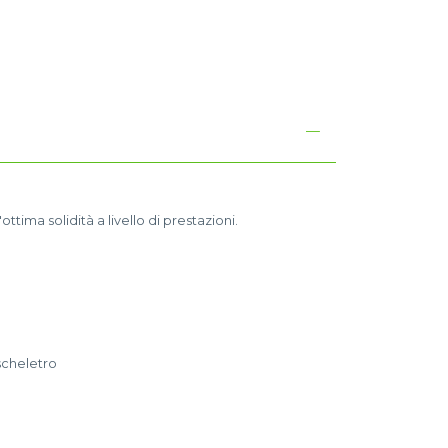
I
ttima solidità a livello di prestazioni.
scheletro