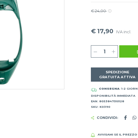
€ 24,00
€ 17,90
IVA incl.
SPEDIZIONE
GRATUITA ATTIVA
CONSEGNA
: 1-2 GIORN
DISPONIBILITÀ IMMEDIATA
EAN: 8053847510128
SKU: K0390
CONDIVIDI:
AVVISAMI SE IL PREZZO