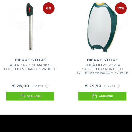
6%
17%
BIERRE STORE
BIERRE STORE
ASTA BASTONE MANICO
UNITÀ FILTRO PORTA
FOLLETTO VK 140 COMPATIBILE
SACCHETTO SPORTELLO
FOLLETTO VK140 COMPATIBILE
€ 28,00
€ 29,90
€ 29,90
€ 35,90
AGGIUNGI
AGGIUNGI