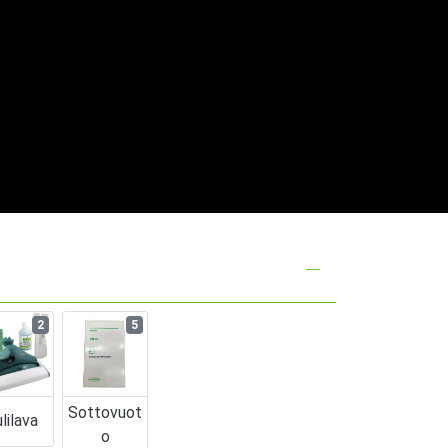
2
5
Sottovuot
lilava
O