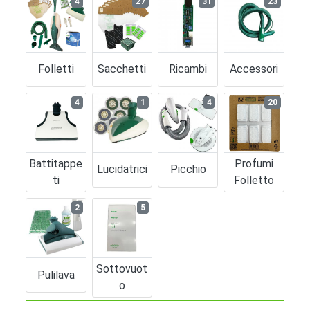
4
27
31
23
Folletti
Sacchetti
Ricambi
Accessori
4
1
4
20
Battitappe
Profumi
Lucidatrici
Picchio
Ti
Folletto
2
5
Sottovuot
Pulilava
O