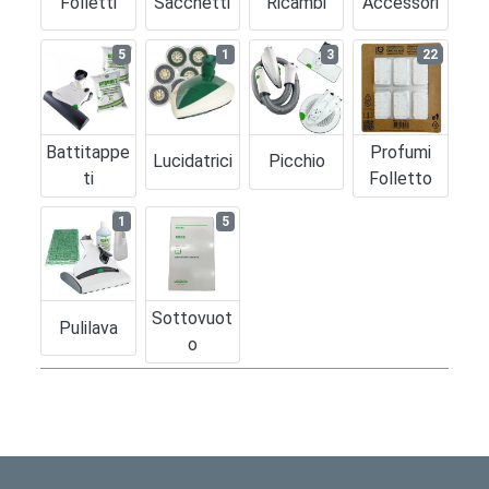
Folletti
Sacchetti
Ricambi
Accessori
5
1
3
22
Battitappe
Profumi
Lucidatrici
Picchio
Ti
Folletto
1
5
Sottovuot
Pulilava
O