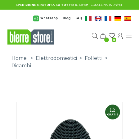
Salta al contenuto principale
SPEDIZIONE GRATUITA SU TUTTO IL SITO!
- CONSEGNA IN 24/48H
Whatsapp
Blog
FAQ
0
Home
>
Elettrodomestici
>
Folletti
>
Ricambi
GRATIS