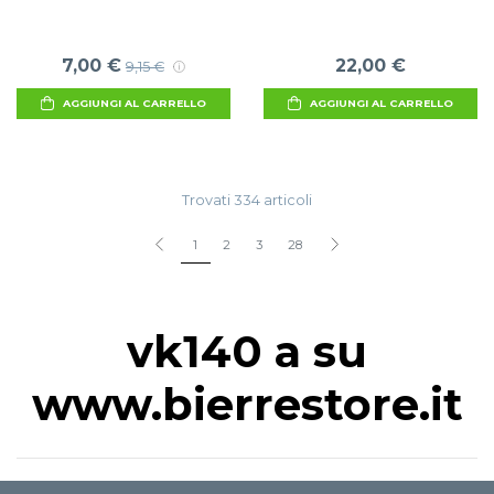
7,00 €
22,00 €
9,15 €
AGGIUNGI AL CARRELLO
AGGIUNGI AL CARRELLO
Trovati 334 articoli
1
2
3
28
vk140 a su
www.bierrestore.it