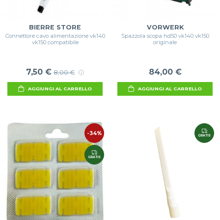
BIERRE STORE
VORWERK
Connettore cavo alimentazione vk140
Spazzola scopa hd50 vk140 vk150
vk150 compatibile
originale
7,50 €
84,00 €
8,00 €
AGGIUNGI AL CARRELLO
AGGIUNGI AL CARRELLO
-34%
GRATIS
GRATIS