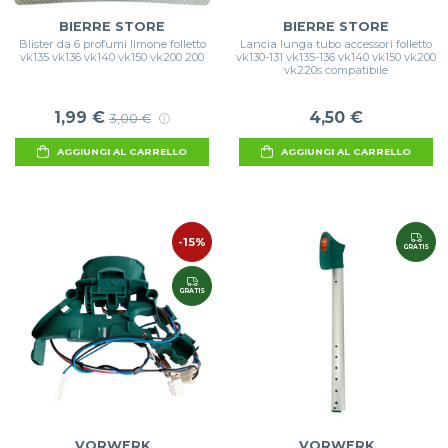
BIERRE STORE
BIERRE STORE
Blister da 6 profumi limone folletto
Lancia lunga tubo accessori folletto
vk135 vk136 vk140 vk150 vk200 200
vk130-131 vk135-136 vk140 vk150 vk200
vk220s compatibile
1,99 €
4,50 €
3,00 €
AGGIUNGI AL CARRELLO
AGGIUNGI AL CARRELLO
-15%
GRATIS
GRATIS
VORWERK
VORWERK