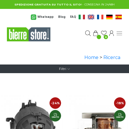
Salta al contenuto principale
SPEDIZIONE GRATUITA SU TUTTO IL SITO!
- CONSEGNA IN 24/48H
Whatsapp
Blog
FAQ
0
Home
>
Ricerca
Filtri
-24%
-18%
GRATIS
GRATIS