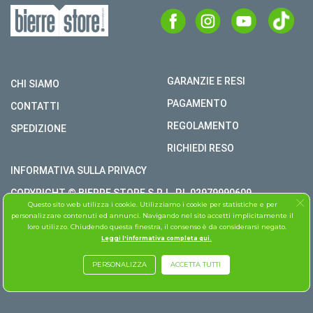
GARANZIE E RESI
CHI SIAMO
PAGAMENTO
CONTATTI
REGOLAMENTO
SPEDIZIONE
RICHIEDI RESO
INFORMATIVA SULLA PRIVACY
COPYRIGHT © BIERRE STORE S.R.L. P.I. 02979990609
Questo sito web utilizza i cookie. Utilizziamo i cookie per statistiche e per
TUTTI I DIRITTI RISERVATI
personalizzare contenuti ed annunci. Navigando nel sito accetti implicitamente il
loro utilizzo. Chiudendo questa finestra, il consenso è da considerarsi negato.
ASSISTENZA FOLLETTO
Leggi l'informativa completa qui.
PERSONALIZZA
ACCETTA TUTTI