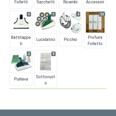
Folletti
Sacchetti
Ricambi
Accessori
5
1
3
22
Battitappe
Profumi
Lucidatrici
Picchio
Ti
Folletto
2
5
Sottovuot
Pulilava
O