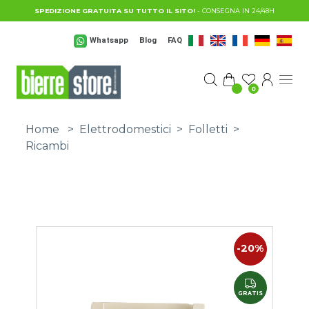
Salta al contenuto principale
SPEDIZIONE GRATUITA SU TUTTO IL SITO!
- CONSEGNA IN 24/48H
Whatsapp
Blog
FAQ
0
Home
>
Elettrodomestici
>
Folletti
>
Ricambi
-20%
GRATIS