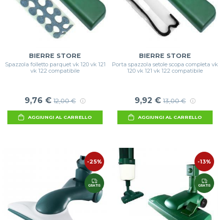
BIERRE STORE
BIERRE STORE
Spazzola folletto parquet vk 120 vk 121
Porta spazzola setole scopa completa vk
vk 122 compatibile
120 vk 121 vk 122 compatibile
9,76 €
9,92 €
12,00 €
13,00 €
AGGIUNGI AL CARRELLO
AGGIUNGI AL CARRELLO
-25%
-13%
GRATIS
GRATIS