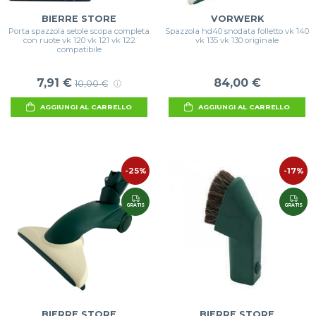
BIERRE STORE
VORWERK
Porta spazzola setole scopa completa
Spazzola hd40 snodata folletto vk 140
con ruote vk 120 vk 121 vk 122
vk 135 vk 130 originale
compatibile
7,91 €
84,00 €
10,00 €
AGGIUNGI AL CARRELLO
AGGIUNGI AL CARRELLO
-25%
-17%
GRATIS
GRATIS
BIERRE STORE
BIERRE STORE