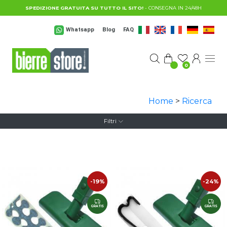
Salta al contenuto principale
SPEDIZIONE GRATUITA SU TUTTO IL SITO!
- CONSEGNA IN 24/48H
Whatsapp
Blog
FAQ
0
Home
>
Ricerca
Filtri
-19%
-24%
GRATIS
GRATIS