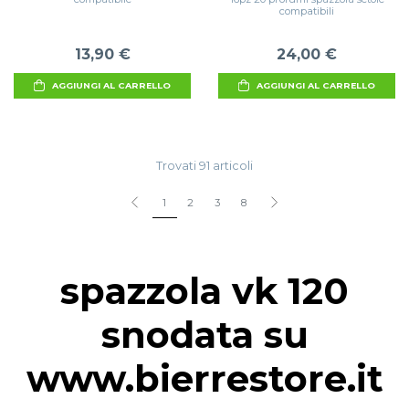
compatibili
13,90 €
24,00 €
AGGIUNGI AL CARRELLO
AGGIUNGI AL CARRELLO
Trovati 91 articoli
1
2
3
8
spazzola vk 120
snodata su
www.bierrestore.it