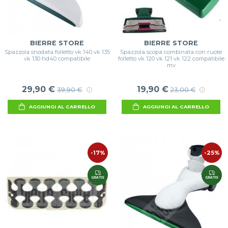
BIERRE STORE
BIERRE STORE
Spazzola snodata folletto vk 140 vk 135
Spazzola scopa combinata con ruote
vk 130 hd40 compatibile
folletto vk 120 vk 121 vk 122 compatibile
mv
29,90 €
19,90 €
39,90 €
23,00 €
AGGIUNGI AL CARRELLO
AGGIUNGI AL CARRELLO
-17%
-25%
GRATIS
GRATIS