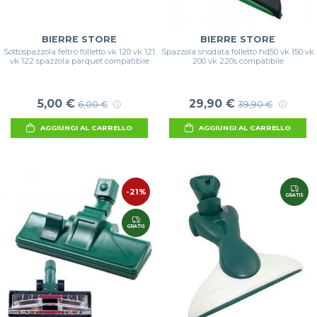
BIERRE STORE
BIERRE STORE
Sottospazzola feltro folletto vk 120 vk 121
Spazzola snodata folletto hd50 vk 150 vk
vk 122 spazzola parquet compatibile
200 vk 220s compatibile
5,00 €
29,90 €
6,00 €
39,90 €
AGGIUNGI AL CARRELLO
AGGIUNGI AL CARRELLO
-21%
GRATIS
GRATIS