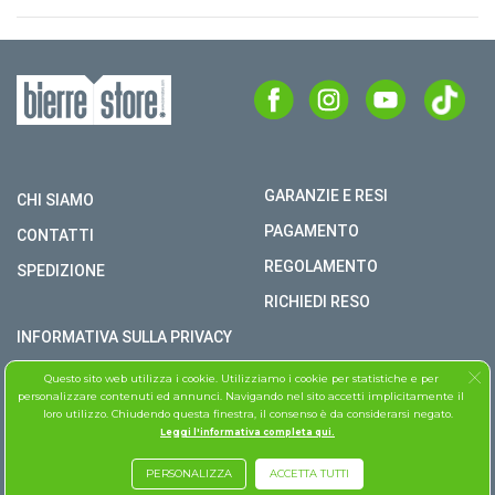
GARANZIE E RESI
CHI SIAMO
PAGAMENTO
CONTATTI
REGOLAMENTO
SPEDIZIONE
RICHIEDI RESO
INFORMATIVA SULLA PRIVACY
COPYRIGHT © BIERRE STORE S.R.L. P.I. 02979990609
Questo sito web utilizza i cookie. Utilizziamo i cookie per statistiche e per
personalizzare contenuti ed annunci. Navigando nel sito accetti implicitamente il
TUTTI I DIRITTI RISERVATI
loro utilizzo. Chiudendo questa finestra, il consenso è da considerarsi negato.
Leggi l'informativa completa qui.
ASSISTENZA FOLLETTO
PERSONALIZZA
ACCETTA TUTTI