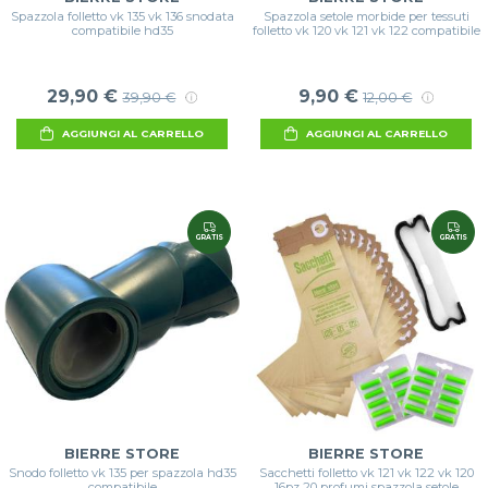
Spazzola folletto vk 135 vk 136 snodata
Spazzola setole morbide per tessuti
compatibile hd35
folletto vk 120 vk 121 vk 122 compatibile
29,90 €
9,90 €
39,90 €
12,00 €
AGGIUNGI AL CARRELLO
AGGIUNGI AL CARRELLO
GRATIS
GRATIS
BIERRE STORE
BIERRE STORE
Snodo folletto vk 135 per spazzola hd35
Sacchetti folletto vk 121 vk 122 vk 120
compatibile
16pz 20 profumi spazzola setole