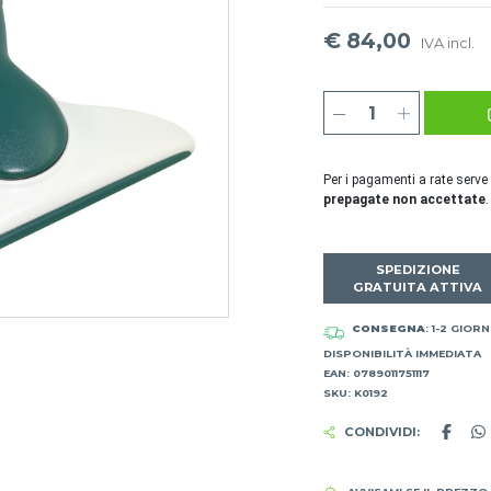
€ 84,00
IVA incl.
Per i pagamenti a rate serve
prepagate non accettate
.
SPEDIZIONE
GRATUITA ATTIVA
CONSEGNA
: 1-2 GIORN
DISPONIBILITÀ IMMEDIATA
EAN: 0789011751117
SKU: K0192
CONDIVIDI: