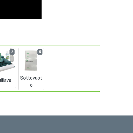
2
5
Sottovuot
lilava
O