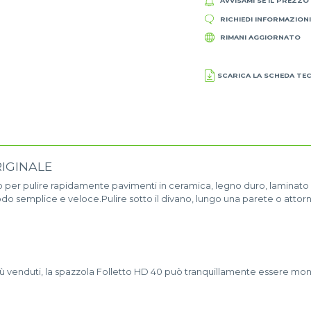
AVVISAMI SE IL PREZZO
RICHIEDI INFORMAZION
RIMANI AGGIORNATO
SCARICA LA SCHEDA TE
RIGINALE
o per pulire rapidamente pavimenti in ceramica, legno duro, laminato
do semplice e veloce.Pulire sotto il divano, lungo una parete o attorno
iù venduti, la spazzola Folletto HD 40 può tranquillamente essere mon