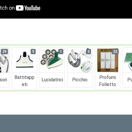
29
5
1
3
22
Battitapp
Profumi
sori
Lucidatrici
Picchio
Pu
Eti
Folletto