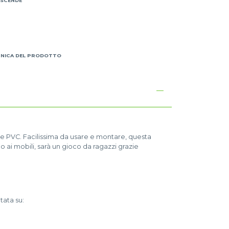
 SCENDE
I
CNICA DEL PRODOTTO
 e PVC. Facilissima da usare e montare, questa
 ai mobili, sarà un gioco da ragazzi grazie
tata su: