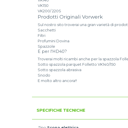
VK140
VK150
VK200/ 220S
Prodotti Originali Vorwerk
Sul nostro sito troverai una gran varietà di prodot
Sacchetti
Filtri
Profumini Dovina
Spazzole
E per l'HD40?
Troverai molti ricambi anche per la spazzola Foll
Sotto spazzola parquet Folletto VK140/150
Sotto spazzola abrasiva
Snodo
E molto altro ancora!!
SPECIFICHE TECNICHE
Tipo:
Scopa elettrica