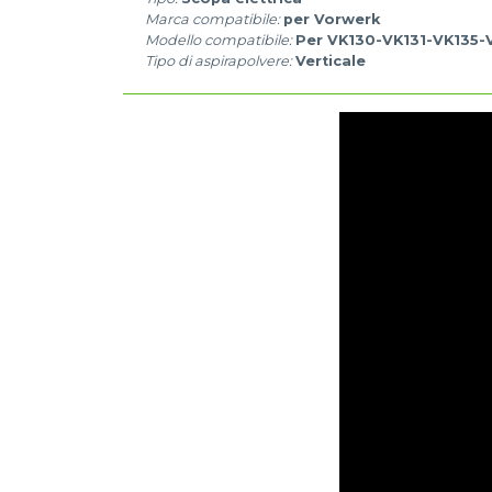
Marca compatibile:
per Vorwerk
Modello compatibile:
Per VK130-VK131-VK135
Tipo di aspirapolvere:
Verticale