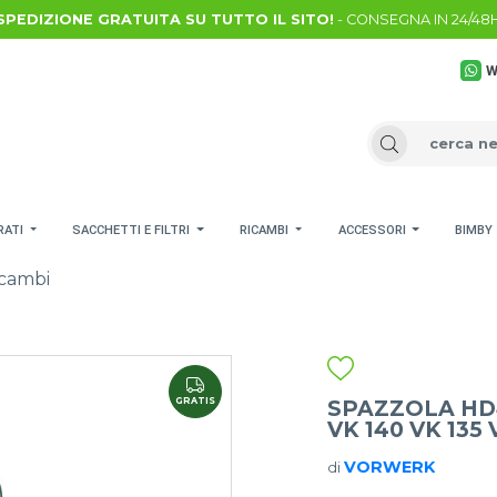
SPEDIZIONE GRATUITA SU TUTTO IL SITO!
- CONSEGNA IN 24/48
W
RATI
SACCHETTI E FILTRI
RICAMBI
ACCESSORI
BIMBY
cambi
GRATIS
SPAZZOLA HD
VK 140 VK 135
VORWERK
di