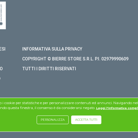
ESI
INFORMATIVA SULLA PRIVACY
COPYRIGHT © BIERRE STORE S.R.L. P.I. 02979990609
O
TUTTI I DIRITTI RISERVATI
O
mo i cookie per statistiche e per personalizzare contenuti ed annunci. Navigando nel si
do questa finestra, il consenso è da considerarsi negato.
Leggi l'informativa compl
PERSONALIZZA
ACCETTA TUTTI