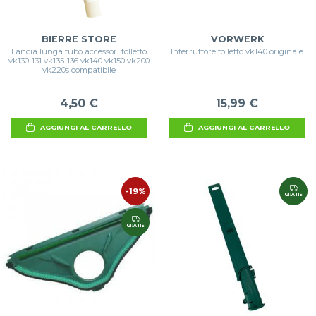
BIERRE STORE
VORWERK
Lancia lunga tubo accessori folletto
Interruttore folletto vk140 originale
vk130-131 vk135-136 vk140 vk150 vk200
vk220s compatibile
4,50 €
15,99 €
AGGIUNGI AL CARRELLO
AGGIUNGI AL CARRELLO
-19%
GRATIS
GRATIS