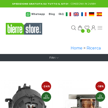
Salta al contenuto principale
SPEDIZIONE GRATUITA SU TUTTO IL SITO!
- CONSEGNA IN 24/48H
Whatsapp
Blog
FAQ
0
Home
>
Ricerca
Filtri
-24%
-18%
GRATIS
GRATIS