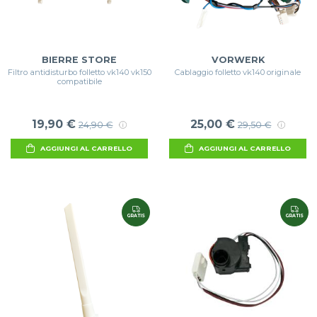
BIERRE STORE
VORWERK
Filtro antidisturbo folletto vk140 vk150
Cablaggio folletto vk140 originale
compatibile
19,90 €
25,00 €
24,90 €
29,50 €
AGGIUNGI AL CARRELLO
AGGIUNGI AL CARRELLO
GRATIS
GRATIS