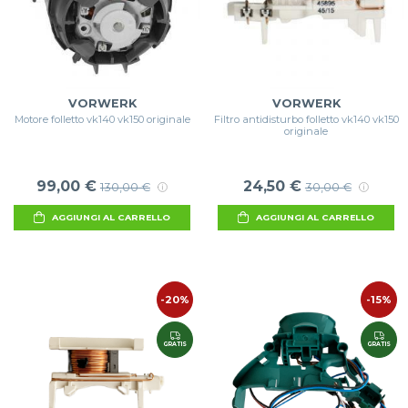
VORWERK
VORWERK
Motore folletto vk140 vk150 originale
Filtro antidisturbo folletto vk140 vk150
originale
99,00 €
24,50 €
130,00 €
30,00 €
AGGIUNGI AL CARRELLO
AGGIUNGI AL CARRELLO
-20%
-15%
GRATIS
GRATIS