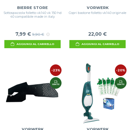
BIERRE STORE
VORWERK
Sottospazzola folletto vk140 vk 150 hd
Copri bastone folletto vk140 originale
40 compatibile made in italy
7,99 €
22,00 €
9,90 €
AGGIUNGI AL CARRELLO
AGGIUNGI AL CARRELLO
-23%
-20%
GRATIS
GRATIS
VORWERK
VORWERK