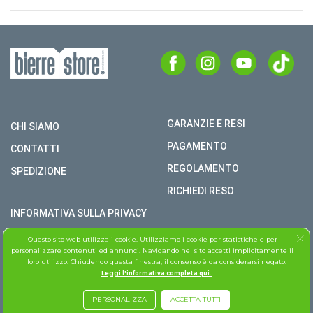
GARANZIE E RESI
CHI SIAMO
PAGAMENTO
CONTATTI
REGOLAMENTO
SPEDIZIONE
RICHIEDI RESO
INFORMATIVA SULLA PRIVACY
COPYRIGHT © BIERRE STORE S.R.L. P.I. 02979990609
Questo sito web utilizza i cookie. Utilizziamo i cookie per statistiche e per
personalizzare contenuti ed annunci. Navigando nel sito accetti implicitamente il
TUTTI I DIRITTI RISERVATI
loro utilizzo. Chiudendo questa finestra, il consenso è da considerarsi negato.
Leggi l'informativa completa qui.
ASSISTENZA FOLLETTO
PERSONALIZZA
ACCETTA TUTTI