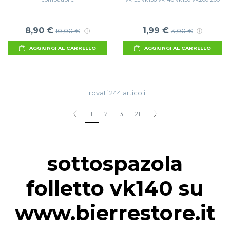
8,90 €
1,99 €
10,00 €
3,00 €
AGGIUNGI AL CARRELLO
AGGIUNGI AL CARRELLO
Trovati 244 articoli
1
2
3
21
sottospazola
folletto vk140 su
www.bierrestore.it