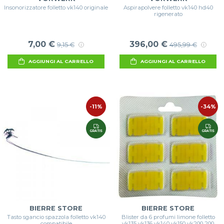
Insonorizzatore folletto vk140 originale
Aspirapolvere folletto vk140 hd40
rigenerato
7,00 €
396,00 €
9,15 €
495,99 €
AGGIUNGI AL CARRELLO
AGGIUNGI AL CARRELLO
-11%
-34%
GRATIS
GRATIS
BIERRE STORE
BIERRE STORE
Tasto sgancio spazzola folletto vk140
Blister da 6 profumi limone folletto
compatibile
vk135 vk136 vk140 vk150 vk200 200