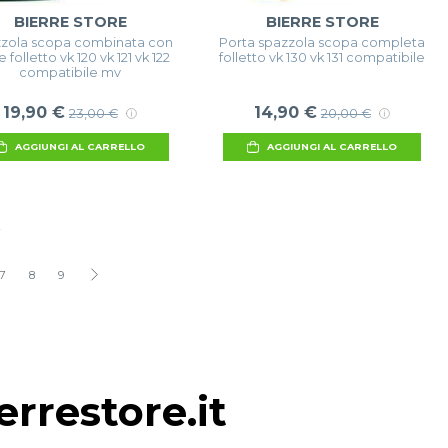
BIERRE STORE
BIERRE STORE
zola scopa combinata con
Porta spazzola scopa completa
 folletto vk 120 vk 121 vk 122
folletto vk 130 vk 131 compatibile
compatibile mv
19,90 €
14,90 €
23,00 €
20,00 €
AGGIUNGI AL CARRELLO
AGGIUNGI AL CARRELLO
i
7
8
9
rrestore.it