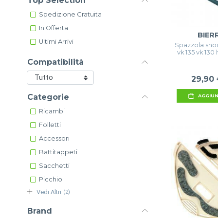
Top Selection
Spedizione Gratuita
In Offerta
BIER
Ultimi Arrivi
Spazzola snod
vk 135 vk 13
Compatibilità
29,90
Categorie
AGGIUN
Ricambi
Folletti
Accessori
Battitappeti
Sacchetti
Picchio
Vedi Altri
(2)
Brand