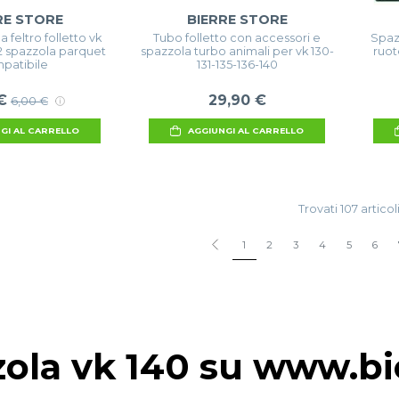
RE STORE
BIERRE STORE
 feltro folletto vk
Tubo folletto con accessori e
Spaz
122 spazzola parquet
spazzola turbo animali per vk 130-
ruote
patibile
131-135-136-140
€
29,90 €
6,00 €
GI AL CARRELLO
AGGIUNGI AL CARRELLO
Trovati 107 articol
1
2
3
4
5
6
zola vk 140 su www.bie