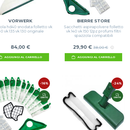
VORWERK
BIERRE STORE
la hd40 snodata folletto vk
Sacchetti aspirapolvere folletto
40 vk 135 vk 130 originale
vk 140 vk 150 12pz profumi filtri
spazzola compatibili
84,00 €
29,90 €
38,00 €
AGGIUNGI AL CARRELLO
AGGIUNGI AL CARRELLO
-16%
-24%
GRATIS
GRATIS