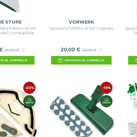
RE STORE
VORWERK
ata folletto vk 140
Spazzola folletto vk 140 originale
Spazzo
0 hd40 compatibile
1
 €
20,00 €
39,90 €
25,00 €
GI AL CARRELLO
AGGIUNGI AL CARRELLO
-20%
-19%
GRATIS
GRATIS