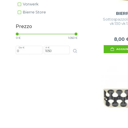
Vorwerk
Bierre Store
BIER
Sottospazzola
vk 130 vk 
Prezzo
0 €
1.050 €
8,00 
Da €
A €
AGGIUN