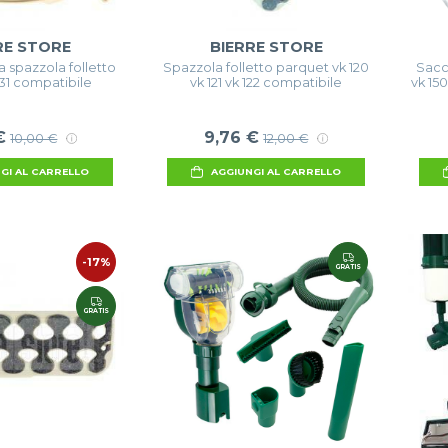
RE STORE
BIERRE STORE
 spazzola folletto
Spazzola folletto parquet vk 120
Sacch
131 compatibile
vk 121 vk 122 compatibile
vk 150
€
9,76 €
10,00 €
12,00 €
GI AL CARRELLO
AGGIUNGI AL CARRELLO
-17%
GRATIS
GRATIS