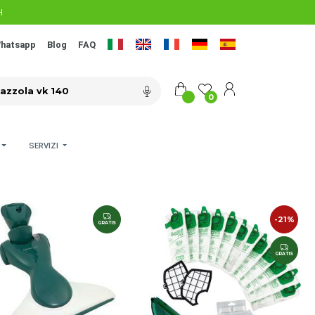
H
hatsapp
Blog
FAQ
0
SERVIZI
-21%
GRATIS
GRATIS