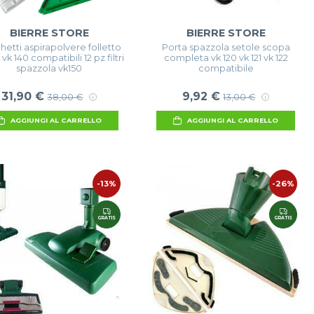
BIERRE STORE
BIERRE STORE
etti aspirapolvere folletto
Porta spazzola setole scopa
 vk 140 compatibili 12 pz filtri
completa vk 120 vk 121 vk 122
spazzola vk150
compatibile
31,90 €
9,92 €
38,00 €
13,00 €
AGGIUNGI AL CARRELLO
AGGIUNGI AL CARRELLO
-13%
-26%
GRATIS
GRATIS