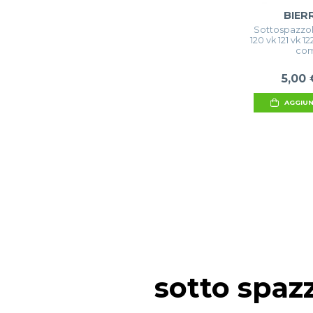
BIER
Sottospazzola
120 vk 121 vk 
com
5,00 
AGGIUN
sotto spaz