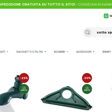
SPEDIZIONE GRATUITA SU TUTTO IL SITO!
- CONSEGNA IN 24/48
W
RATI
SACCHETTI E FILTRI
RICAMBI
ACCESSORI
BIMBY
-25%
-20%
GRATIS
GRATIS