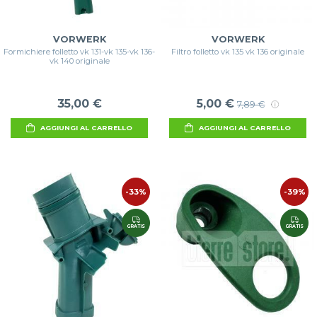
VORWERK
VORWERK
Formichiere folletto vk 131-vk 135-vk 136-
Filtro folletto vk 135 vk 136 originale
vk 140 originale
35,00 €
5,00 €
7,89 €
AGGIUNGI AL CARRELLO
AGGIUNGI AL CARRELLO
-33%
-39%
GRATIS
GRATIS