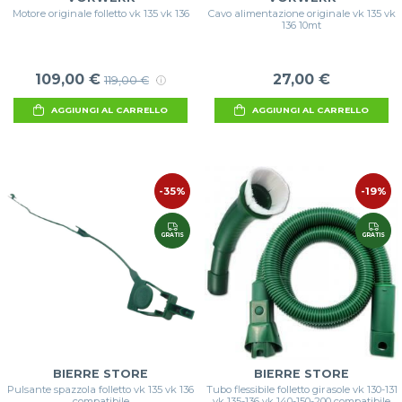
Motore originale folletto vk 135 vk 136
Cavo alimentazione originale vk 135 vk
136 10mt
109,00 €
27,00 €
119,00 €
AGGIUNGI AL CARRELLO
AGGIUNGI AL CARRELLO
-35%
-19%
GRATIS
GRATIS
BIERRE STORE
BIERRE STORE
Pulsante spazzola folletto vk 135 vk 136
Tubo flessibile folletto girasole vk 130-131
compatibile
vk 135-136 vk 140-150-200 compatibile