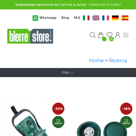
Salta al contenuto principale
SPEDIZIONE GRATUITA SU TUTTO IL SITO!
- CONSEGNA IN 24/48H
Whatsapp
Blog
FAQ
0
Home
>
Ricerca
Filtri
-30%
-18%
GRATIS
GRATIS