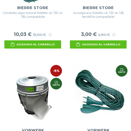
BIERRE STORE
BIERRE STORE
Condotto aspirazione folletto vk 135 vk
Avvolgicavo folletto vk 135 vk 136
136 compatibile
tendifilo compatibile
10,03 €
3,00 €
15,00 €
4,90 €
AGGIUNGI AL CARRELLO
AGGIUNGI AL CARRELLO
-8%
GRATIS
GRATIS
VORWERK
VORWERK