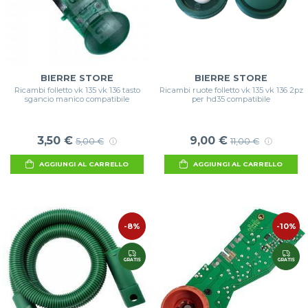
BIERRE STORE
BIERRE STORE
Ricambi folletto vk 135 vk 136 tasto
Ricambi ruote folletto vk 135 vk 136 2pz
sgancio manico compatibile
per hd35 compatibile
3,50 €
9,00 €
5,00 €
11,00 €
AGGIUNGI AL CARRELLO
AGGIUNGI AL CARRELLO
-8%
-10%
GRATIS
GRATIS