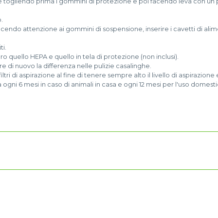
e togliendo prima i gommini di protezione e poi facendo leva con un pi
.
facendo attenzione ai gommini di sospensione, inserire i cavetti di alime
ti.
vero quello HEPA e quello in tela di protezione (non inclusi).
are di nuovo la differenza nelle pulizie casalinghe.
ltri di aspirazione al fine di tenere sempre alto il livello di aspirazione
 ogni 6 mesi in caso di animali in casa e ogni 12 mesi per l'uso domestico