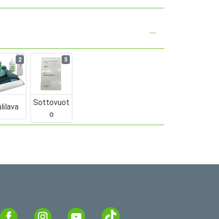
2
5
Sottovuot
lilava
O