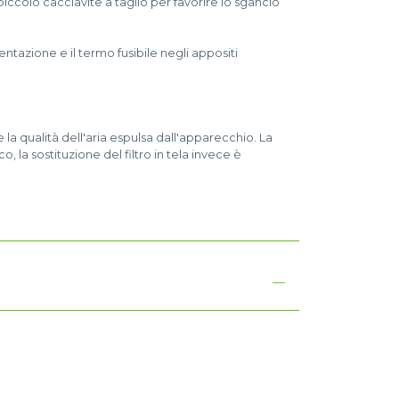
ccolo cacciavite a taglio per favorire lo sgancio
ntazione e il termo fusibile negli appositi
 e la qualità dell'aria espulsa dall'apparecchio. La
, la sostituzione del filtro in tela invece è