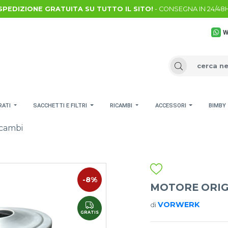
SPEDIZIONE GRATUITA SU TUTTO IL SITO!
- CONSEGNA IN 24/48
W
RATI
SACCHETTI E FILTRI
RICAMBI
ACCESSORI
BIMBY
cambi
-8%
MOTORE ORIGI
VORWERK
di
GRATIS