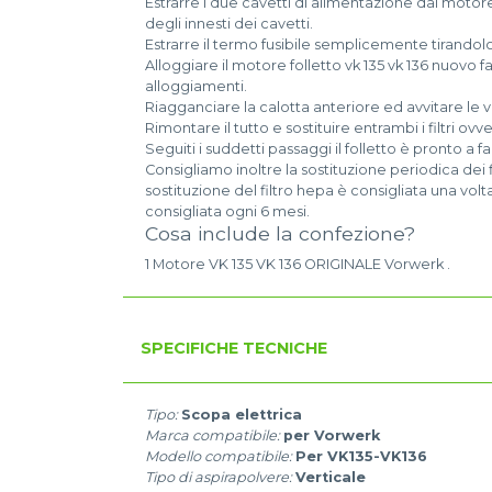
Estrarre i due cavetti di alimentazione dal motor
degli innesti dei cavetti.
Estrarre il termo fusibile semplicemente tirandolo
Alloggiare il motore folletto vk 135 vk 136 nuovo 
alloggiamenti.
Riagganciare la calotta anteriore ed avvitare le vi
Rimontare il tutto e sostituire entrambi i filtri ov
Seguiti i suddetti passaggi il folletto è pronto a f
Consigliamo inoltre la sostituzione periodica dei fi
sostituzione del filtro hepa è consigliata una volta
consigliata ogni 6 mesi.
Cosa include la confezione?
1 Motore VK 135 VK 136 ORIGINALE Vorwerk .
SPECIFICHE TECNICHE
Tipo:
Scopa elettrica
Marca compatibile:
per Vorwerk
Modello compatibile:
Per VK135-VK136
Tipo di aspirapolvere:
Verticale