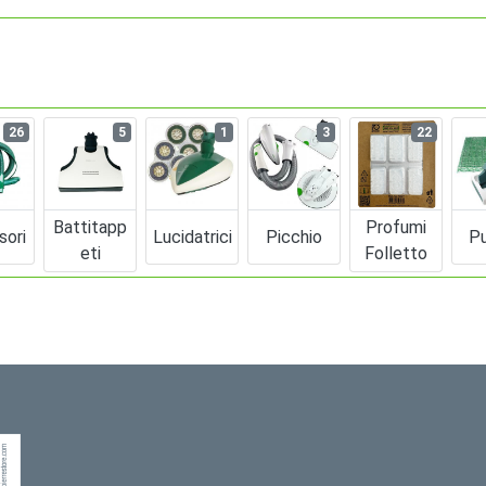
26
5
1
3
22
Battitapp
Profumi
sori
Lucidatrici
Picchio
Pu
Eti
Folletto