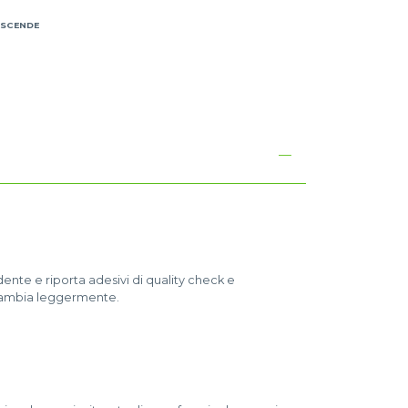
 SCENDE
I
nte e riporta adesivi di quality check e
o cambia leggermente.