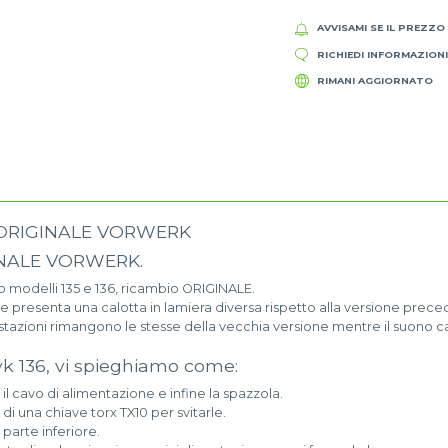
AVVISAMI SE IL PREZZO
RICHIEDI INFORMAZION
RIMANI AGGIORNATO
 ORIGINALE VORWERK
GINALE VORWERK.
o modelli 135 e 136, ricambio ORIGINALE.
presenta una calotta in lamiera diversa rispetto alla versione precede
restazioni rimangono le stesse della vecchia versione mentre il suon
 vk 136, vi spieghiamo come:
e il cavo di alimentazione e infine la spazzola.
 di una chiave torx TX10 per svitarle.
parte inferiore.