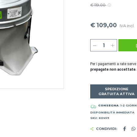
€ 119,00
€ 109,00
IVA incl.
Per i pagamenti a rate serve
prepagate non accettate
.
SPEDIZIONE
GRATUITA ATTIVA
CONSEGNA
: 1-2 GIORN
DISPONIBILITÀ IMMEDIATA
SKU: K0459
CONDIVIDI: