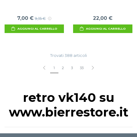
7,00 €
22,00 €
9,15 €
AGGIUNGI AL CARRELLO
AGGIUNGI AL CARRELLO
Trovati 388 articoli
1
2
3
33
retro vk140 su
www.bierrestore.it