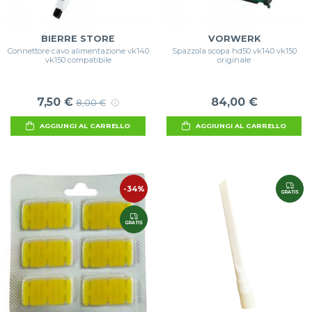
BIERRE STORE
VORWERK
Connettore cavo alimentazione vk140
Spazzola scopa hd50 vk140 vk150
vk150 compatibile
originale
7,50 €
84,00 €
8,00 €
AGGIUNGI AL CARRELLO
AGGIUNGI AL CARRELLO
-34%
GRATIS
GRATIS