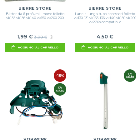
BIERRE STORE
BIERRE STORE
Blister da 6 profumi limone folletto
Lancia lunga tubo accessori folletto
vk135 vk136 vk140 vk150 vk200 200
vk130-131 vk135-136 vk140 vk150 vk200
vk220s compatibile
1,99 €
4,50 €
3,00 €
AGGIUNGI AL CARRELLO
AGGIUNGI AL CARRELLO
-15%
GRATIS
GRATIS
VORWERK
VORWERK