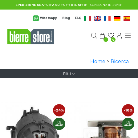
Salta al contenuto principale
SPEDIZIONE GRATUITA SU TUTTO IL SITO!
- CONSEGNA IN 24/48H
Whatsapp
Blog
FAQ
0
Home
>
Ricerca
Filtri
-24%
-18%
GRATIS
GRATIS