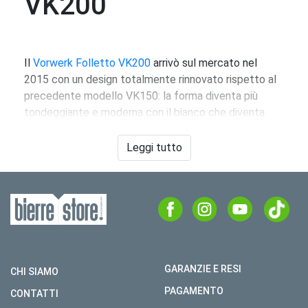
VK200
Il
Vorwerk Folletto VK200
arrivò sul mercato nel
2015 con un design totalmente rinnovato rispetto al
precedente modello VK150: la forma diventa più
tondeggiante e moderna con il bianco che diventa
totalmente dominante eccetto le rifiniture che
prendono il classico colore verde Folletto.
Leggi tutto
L’alloggiamento di sacchetti e filtri viene spostato
nella parte posteriore, mentre il profumino dovrà
essere posizionato nell’apposito sportello posto nella
parte alta, vicino all’alloggiamento del manico.
Quest’ultimo si presenta molto simile al modello
precedente, è allungabile ed ha il controllo delle
velocità direttamente sulla pulsantiera.
GARANZIE E RESI
CHI SIAMO
La grande novità lanciata insieme al Folletto VK200
PAGAMENTO
CONTATTI
fu senza dubbio il
Battitappeto EB400
, in grado di