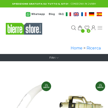
Salta al contenuto principale
SPEDIZIONE GRATUITA SU TUTTO IL SITO!
- CONSEGNA IN 24/48H
Whatsapp
Blog
FAQ
0
Home
>
Ricerca
Filtri
GRATIS
GRATIS