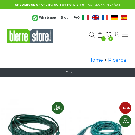
Salta al contenuto principale
SPEDIZIONE GRATUITA SU TUTTO IL SITO!
- CONSEGNA IN 24/48H
Whatsapp
Blog
FAQ
0
Home
>
Ricerca
Filtri
-12%
GRATIS
GRATIS