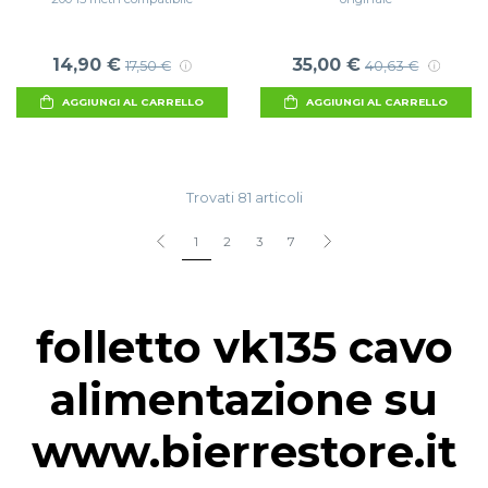
14,90 €
35,00 €
17,50 €
40,63 €
AGGIUNGI AL CARRELLO
AGGIUNGI AL CARRELLO
Trovati 81 articoli
1
2
3
7
folletto vk135 cavo
alimentazione su
www.bierrestore.it