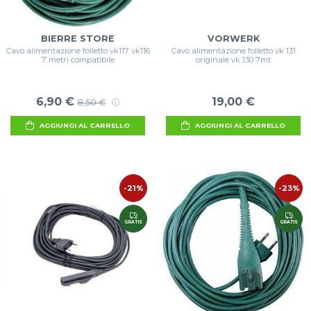
BIERRE STORE
VORWERK
Cavo alimentazione folletto vk117 vk116
Cavo alimentazione folletto vk 131
7 metri compatibile
originale vk 130 7mt
6,90 €
19,00 €
8,50 €
AGGIUNGI AL CARRELLO
AGGIUNGI AL CARRELLO
-21%
-23%
GRATIS
GRATIS