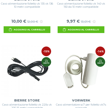
Cavo alimentazione folletto vk 135 vk 136
Cavo alimentazione folletto vk 140 vk
10 metri compatibile
150 da 10 metri compatibile
10,00 €
9,97 €
12,00 €
13,01 €
AGGIUNGI AL CARRELLO
AGGIUNGI AL CARRELLO
-15%
-14%
GRATIS
GRATIS
BIERRE STORE
VORWERK
Cavo alimentazione folletto vk 220s vk
Cavo alimentatore sc7 per folletto vk7s
200 15 metri compatibile
originale