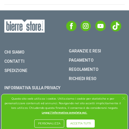
GARANZIE E RESI
CHI SIAMO
PAGAMENTO
CONTATTI
REGOLAMENTO
SPEDIZIONE
RICHIEDI RESO
INFORMATIVA SULLA PRIVACY
COPYRIGHT © BIERRE STORE S.R.L. P.I. 02979990609
Questo sito web utilizza i cookie. Utilizziamo i cookie per statistiche e per
personalizzare contenuti ed annunci. Navigando nel sito accetti implicitamente il
TUTTI I DIRITTI RISERVATI
loro utilizzo. Chiudendo questa finestra, il consenso è da considerarsi negato.
Leggi l'informativa completa qui.
ASSISTENZA FOLLETTO
PERSONALIZZA
ACCETTA TUTTI