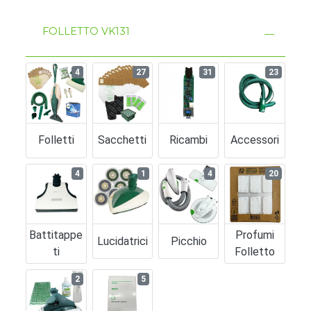
FOLLETTO VK131
4
27
31
23
Folletti
Sacchetti
Ricambi
Accessori
4
1
4
20
Battitappe
Profumi
Lucidatrici
Picchio
Ti
Folletto
2
5