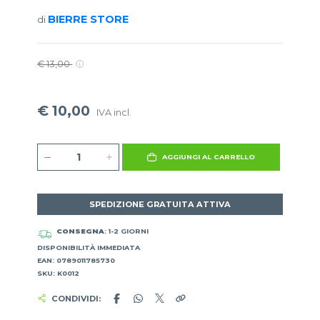
BIERRE STORE
di
€ 13,00
€ 10,00
IVA incl.
AGGIUNGI AL CARRELLO
SPEDIZIONE GRATUITA ATTIVA
CONSEGNA
: 1-2 GIORNI
DISPONIBILITÀ IMMEDIATA
EAN: 0789011785730
SKU: K0012
CONDIVIDI: