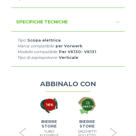
SPECIFICHE TECNICHE
Tipo:
Scopa elettrica
Marca compatibile:
per Vorwerk
Modello compatibile:
Per VK130- VK131
Tipo di aspirapolvere:
Verticale
ABBINALO CON
36%
16%
20%
GRATIS
BIERRE
BIERRE
STORE
STORE
SACCHETTI
SOTTOSPA
GRATIS
BIERRE
BIERRE
FOLLETTO
SPAZZOLA
VK 131 VK
STORE
STORE
FOLLETTO
130 18PZ
VK 130 VK
TUBO
SACCHETTI
MICROFIBRA
131
€ 19,90
€ 8,00
FLESSIBILE
FOLLETTO