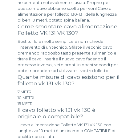
ne aumenta notevolmente l'usura. Proprio per
questo motivo abbiamo scelto per voi il Cavo di
alimentazione per folletto 130-131, della lunghezza
di ben 10 metri, dotato spina italiana.
Come smontare cavo alimentazione
Folletto VK 131 VK 130?
Sostituirlo è molto semplice e non richiede
l'intervento di un tecnico. Sfilate il vecchio cavo
premendo l'apposito tasto presente sul manico e
tirare il cavo. Inserite il nuovo cavo facendo il
processo inverso, siete pronti in pochi secondi per
poter riprendere ad utilizzare il vostro folletto.
Quante misure di cavo esistono per il
folletto vk 131 vk 130?
7 METRI
10 METRI
15 METRI
Il cavo folletto vk 131 vk 130 è
originale o compatibile?
Il cavo alimentazione Folletto VK 131 VK 130 con
lunghezza 10 metri è un ricambio COMPATIBILE di
qualità controllata.