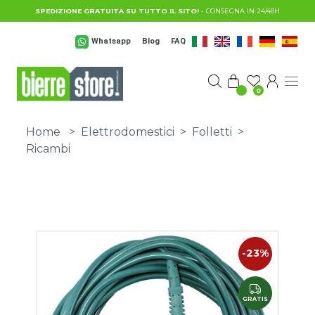
Salta al contenuto principale
SPEDIZIONE GRATUITA SU TUTTO IL SITO!
- CONSEGNA IN 24/48H
Whatsapp
Blog
FAQ
0
Home
>
Elettrodomestici
>
Folletti
>
Ricambi
-23%
GRATIS