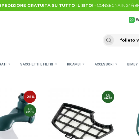
SPEDIZIONE GRATUITA SU TUTTO IL SITO!
- CONSEGNA IN 24/48
W
RATI
SACCHETTI E FILTRI
RICAMBI
ACCESSORI
BIMBY
-25%
GRATIS
GRATIS