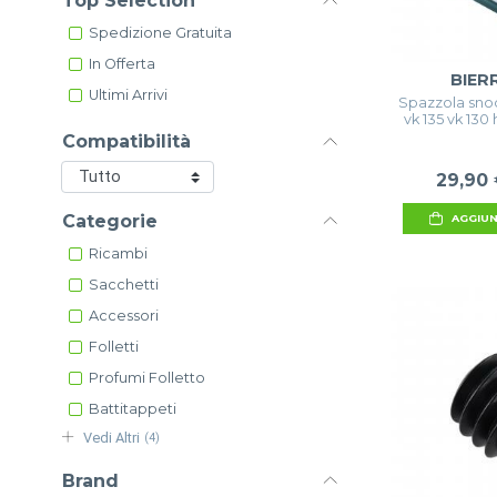
Top Selection
Spedizione Gratuita
In Offerta
BIER
Ultimi Arrivi
Spazzola snod
vk 135 vk 13
Compatibilità
29,90
Categorie
AGGIUN
Ricambi
Sacchetti
Accessori
Folletti
Profumi Folletto
Battitappeti
Vedi Altri
(4)
Brand