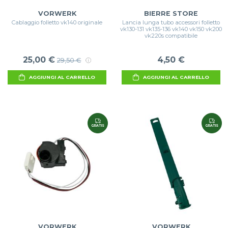
VORWERK
BIERRE STORE
Cablaggio folletto vk140 originale
Lancia lunga tubo accessori folletto
vk130-131 vk135-136 vk140 vk150 vk200
vk220s compatibile
25,00 €
4,50 €
29,50 €
AGGIUNGI AL CARRELLO
AGGIUNGI AL CARRELLO
GRATIS
GRATIS
VORWERK
VORWERK