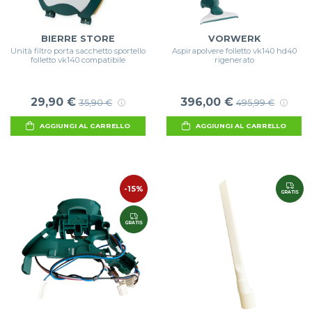
BIERRE STORE
VORWERK
Unità filtro porta sacchetto sportello
Aspirapolvere folletto vk140 hd40
folletto vk140 compatibile
rigenerato
29,90 €
396,00 €
35,90 €
495,99 €
AGGIUNGI AL CARRELLO
AGGIUNGI AL CARRELLO
-15%
GRATIS
GRATIS