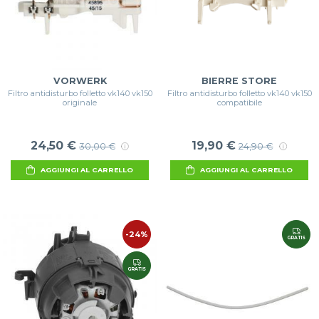
VORWERK
BIERRE STORE
Filtro antidisturbo folletto vk140 vk150
Filtro antidisturbo folletto vk140 vk150
originale
compatibile
24,50 €
19,90 €
30,00 €
24,90 €
AGGIUNGI AL CARRELLO
AGGIUNGI AL CARRELLO
-24%
GRATIS
GRATIS