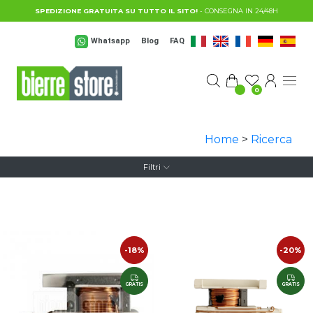
Salta al contenuto principale
SPEDIZIONE GRATUITA SU TUTTO IL SITO!
- CONSEGNA IN 24/48H
Whatsapp
Blog
FAQ
0
Home
>
Ricerca
Filtri
-18%
-20%
GRATIS
GRATIS