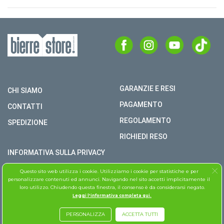
GARANZIE E RESI
CHI SIAMO
PAGAMENTO
CONTATTI
REGOLAMENTO
SPEDIZIONE
RICHIEDI RESO
INFORMATIVA SULLA PRIVACY
COPYRIGHT © BIERRE STORE S.R.L. P.I. 02979990609
Questo sito web utilizza i cookie. Utilizziamo i cookie per statistiche e per
personalizzare contenuti ed annunci. Navigando nel sito accetti implicitamente il
TUTTI I DIRITTI RISERVATI
loro utilizzo. Chiudendo questa finestra, il consenso è da considerarsi negato.
Leggi l'informativa completa qui.
ASSISTENZA FOLLETTO
PERSONALIZZA
ACCETTA TUTTI