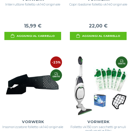
Interruttore folletto vk140 originale
Copri bastone folletto vk140 originale
15,99 €
22,00 €
AGGIUNGI AL CARRELLO
AGGIUNGI AL CARRELLO
-23%
GRATIS
GRATIS
VORWERK
VORWERK
Insonorizzatore folletto vk140 originale
Folletto vk150 con sacchetti granuli
profumati e filtri