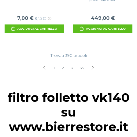
7,00 €
449,00 €
9,15 €
AGGIUNGI AL CARRELLO
AGGIUNGI AL CARRELLO
Trovati 390 articoli
1
2
3
33
filtro folletto vk140
su
www.bierrestore.it