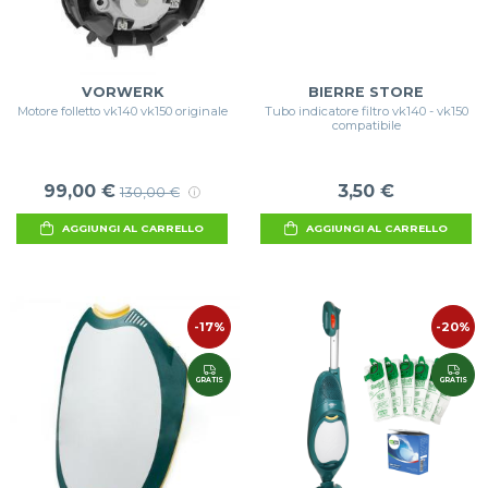
VORWERK
BIERRE STORE
Motore folletto vk140 vk150 originale
Tubo indicatore filtro vk140 - vk150
compatibile
99,00 €
3,50 €
130,00 €
AGGIUNGI AL CARRELLO
AGGIUNGI AL CARRELLO
-17%
-20%
GRATIS
GRATIS