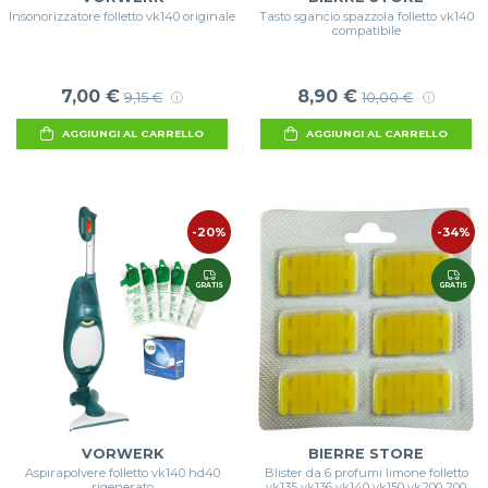
Insonorizzatore folletto vk140 originale
Tasto sgancio spazzola folletto vk140
compatibile
7,00 €
8,90 €
9,15 €
10,00 €
AGGIUNGI AL CARRELLO
AGGIUNGI AL CARRELLO
-20%
-34%
GRATIS
GRATIS
VORWERK
BIERRE STORE
Aspirapolvere folletto vk140 hd40
Blister da 6 profumi limone folletto
rigenerato
vk135 vk136 vk140 vk150 vk200 200