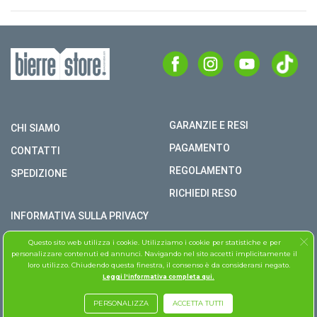
GARANZIE E RESI
CHI SIAMO
PAGAMENTO
CONTATTI
REGOLAMENTO
SPEDIZIONE
RICHIEDI RESO
INFORMATIVA SULLA PRIVACY
COPYRIGHT © BIERRE STORE S.R.L. P.I. 02979990609
Questo sito web utilizza i cookie. Utilizziamo i cookie per statistiche e per
personalizzare contenuti ed annunci. Navigando nel sito accetti implicitamente il
TUTTI I DIRITTI RISERVATI
loro utilizzo. Chiudendo questa finestra, il consenso è da considerarsi negato.
Leggi l'informativa completa qui.
ASSISTENZA FOLLETTO
PERSONALIZZA
ACCETTA TUTTI