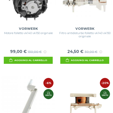
VORWERK
VORWERK
Motore folletto vk140 vk150 originale
Filtro antidisturbo folletto vk140 vk150
originale
99,00 €
24,50 €
130,00 €
30,00 €
AGGIUNGI AL CARRELLO
AGGIUNGI AL CARRELLO
-6%
-20%
GRATIS
GRATIS