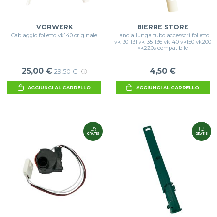
VORWERK
BIERRE STORE
Cablaggio folletto vk140 originale
Lancia lunga tubo accessori folletto
vk130-131 vk135-136 vk140 vk150 vk200
vk220s compatibile
25,00 €
4,50 €
29,50 €
AGGIUNGI AL CARRELLO
AGGIUNGI AL CARRELLO
GRATIS
GRATIS