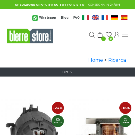
Salta al contenuto principale
SPEDIZIONE GRATUITA SU TUTTO IL SITO!
- CONSEGNA IN 24/48H
Whatsapp
Blog
FAQ
0
Home
>
Ricerca
Filtri
-24%
-18%
GRATIS
GRATIS