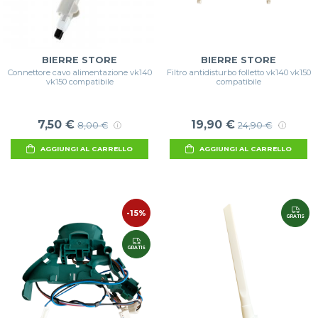
BIERRE STORE
BIERRE STORE
Connettore cavo alimentazione vk140
Filtro antidisturbo folletto vk140 vk150
vk150 compatibile
compatibile
7,50 €
19,90 €
8,00 €
24,90 €
AGGIUNGI AL CARRELLO
AGGIUNGI AL CARRELLO
-15%
GRATIS
GRATIS