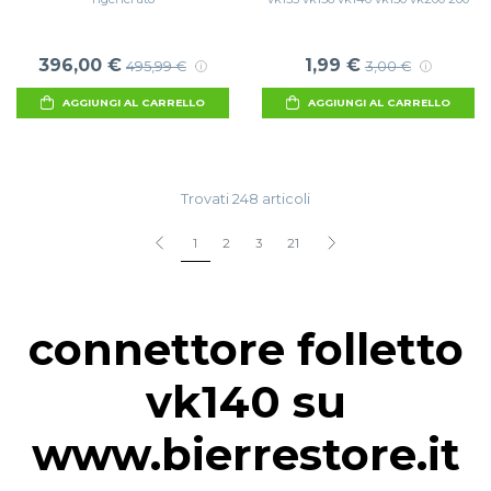
396,00 €
1,99 €
495,99 €
3,00 €
AGGIUNGI AL CARRELLO
AGGIUNGI AL CARRELLO
Trovati 248 articoli
1
2
3
21
connettore folletto
vk140 su
www.bierrestore.it