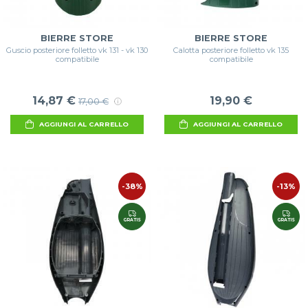
BIERRE STORE
BIERRE STORE
Guscio posteriore folletto vk 131 - vk 130
Calotta posteriore folletto vk 135
compatibile
compatibile
14,87 €
19,90 €
17,00 €
AGGIUNGI AL CARRELLO
AGGIUNGI AL CARRELLO
-38%
-13%
GRATIS
GRATIS