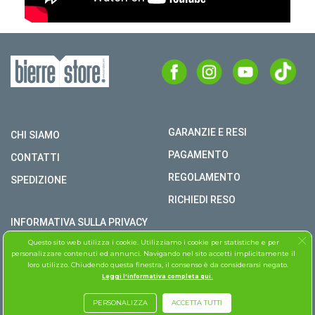
GARANZIE E RESI
CHI SIAMO
PAGAMENTO
CONTATTI
REGOLAMENTO
SPEDIZIONE
RICHIEDI RESO
INFORMATIVA SULLA PRIVACY
Questo sito web utilizza i cookie. Utilizziamo i cookie per statistiche e per
COPYRIGHT © BIERRE STORE S.R.L. P.I. 02979990609
personalizzare contenuti ed annunci. Navigando nel sito accetti implicitamente il
loro utilizzo. Chiudendo questa finestra, il consenso è da considerarsi negato.
TUTTI I DIRITTI RISERVATI
Leggi l'informativa completa qui.
ASSISTENZA FOLLETTO
PERSONALIZZA
ACCETTA TUTTI