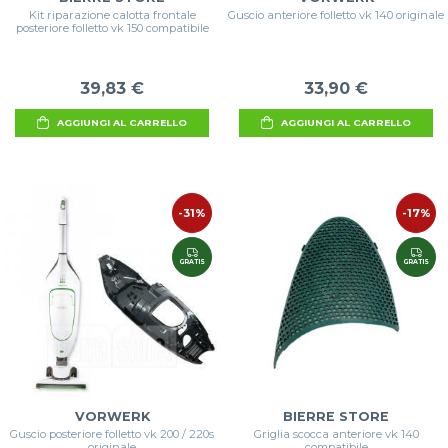
Kit riparazione calotta frontale
Guscio anteriore folletto vk 140 originale
posteriore folletto vk 150 compatibile
39,83 €
33,90 €
AGGIUNGI AL CARRELLO
AGGIUNGI AL CARRELLO
-31%
-17%
GRATIS
GRATIS
VORWERK
BIERRE STORE
Guscio posteriore folletto vk 200 / 220s
Griglia scocca anteriore vk 140
originale
compatibile