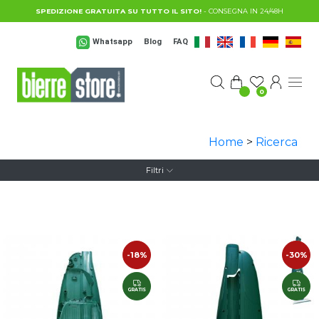
Salta al contenuto principale
SPEDIZIONE GRATUITA SU TUTTO IL SITO!
- CONSEGNA IN 24/48H
Whatsapp
Blog
FAQ
0
Home
>
Ricerca
Filtri
-18%
-30%
GRATIS
GRATIS