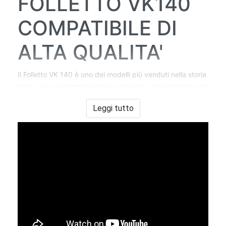
FOLLETTO VK140
COMPATIBILE DI
ALTA QUALITA'
Il Folletto VK 140 è uno dei modelli più venduti nella storia
della casa produttrice tedesca Vorwerk, questo grazie ad
un'ottima solidità a livello di prestazioni.
Leggi tutto
Può capitare però che durante l'utilizzo di tutti i giorni
qualche colpo di troppo possa danneggiare la scocca.
Non preoccuparti, abbiamo la soluzione per te sia a livello
economico sia a livello di qualità di materiali!