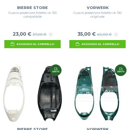
BIERRE STORE
VORWERK
Guscio posteriore folletto vk 150
Guscio posteriore folletto vk 150
compatibile
originale
23,00 €
35,00 €
37,00 €
40,00 €
AGGIUNGI AL CARRELLO
AGGIUNGI AL CARRELLO
GRATIS
GRATIS
BIERRE STORE
VORWERK