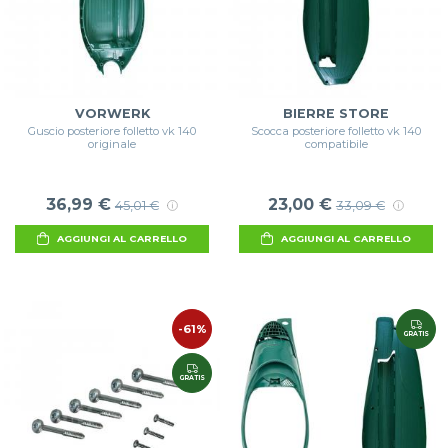
VORWERK
BIERRE STORE
Guscio posteriore folletto vk 140
Scocca posteriore folletto vk 140
originale
compatibile
36,99 €
23,00 €
45,01 €
33,09 €
AGGIUNGI AL CARRELLO
AGGIUNGI AL CARRELLO
-61%
GRATIS
GRATIS