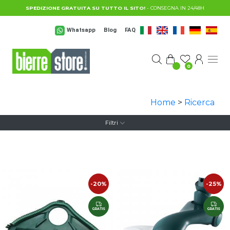
Salta al contenuto principale
SPEDIZIONE GRATUITA SU TUTTO IL SITO!
- CONSEGNA IN 24/48H
Whatsapp
Blog
FAQ
0
Home
>
Ricerca
Filtri
-20%
-25%
GRATIS
GRATIS