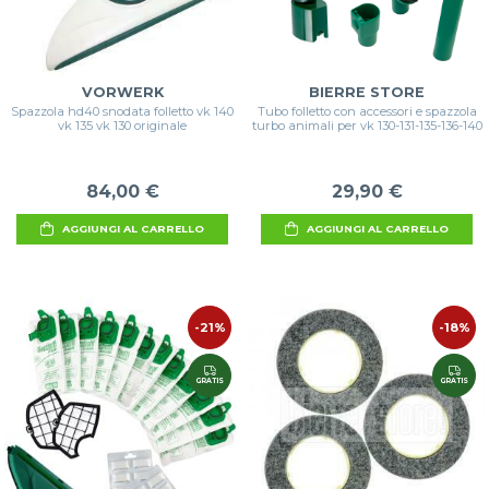
VORWERK
BIERRE STORE
Spazzola hd40 snodata folletto vk 140
Tubo folletto con accessori e spazzola
vk 135 vk 130 originale
turbo animali per vk 130-131-135-136-140
84,00 €
29,90 €
AGGIUNGI AL CARRELLO
AGGIUNGI AL CARRELLO
-21%
-18%
GRATIS
GRATIS