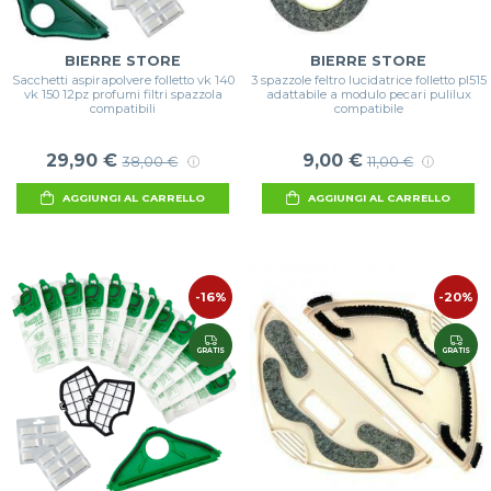
BIERRE STORE
BIERRE STORE
Sacchetti aspirapolvere folletto vk 140
3 spazzole feltro lucidatrice folletto pl515
vk 150 12pz profumi filtri spazzola
adattabile a modulo pecari pulilux
compatibili
compatibile
29,90 €
9,00 €
38,00 €
11,00 €
AGGIUNGI AL CARRELLO
AGGIUNGI AL CARRELLO
-16%
-20%
GRATIS
GRATIS