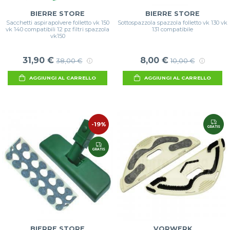
BIERRE STORE
BIERRE STORE
Sacchetti aspirapolvere folletto vk 150
Sottospazzola spazzola folletto vk 130 vk
vk 140 compatibili 12 pz filtri spazzola
131 compatibile
vk150
31,90 €
8,00 €
38,00 €
10,00 €
AGGIUNGI AL CARRELLO
AGGIUNGI AL CARRELLO
-19%
GRATIS
GRATIS
BIERRE STORE
VORWERK