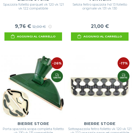
Spazzola folletto parquet vk 120 vk 121
Setola feltro spazzola hd 13 folletto
vk 122 compatibile
originale vk 131 vk 130
9,76 €
21,00 €
12,00 €
AGGIUNGI AL CARRELLO
AGGIUNGI AL CARRELLO
-26%
-17%
GRATIS
GRATIS
BIERRE STORE
BIERRE STORE
Porta spazzola scopa completa folletto
Sottospazzola feltro folletto vk 120 vk 121
vk 130 vk 131 compatibile
vk 122 spazzola parquet compatibile