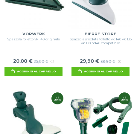
VORWERK
BIERRE STORE
Spazzola folletto vk 140 originale
Spazzola snodata folletto vk 140 vk 135
vk 130 hd40 compatibile
20,00 €
29,90 €
25,00 €
39,90 €
AGGIUNGI AL CARRELLO
AGGIUNGI AL CARRELLO
GRATIS
GRATIS