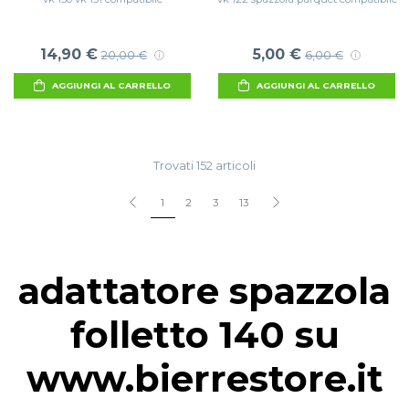
14,90 €
5,00 €
20,00 €
6,00 €
AGGIUNGI AL CARRELLO
AGGIUNGI AL CARRELLO
Trovati 152 articoli
1
2
3
13
adattatore spazzola
folletto 140 su
www.bierrestore.it