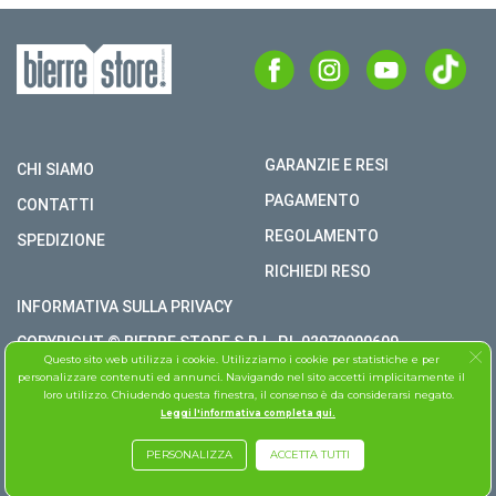
GARANZIE E RESI
CHI SIAMO
PAGAMENTO
CONTATTI
REGOLAMENTO
SPEDIZIONE
RICHIEDI RESO
INFORMATIVA SULLA PRIVACY
COPYRIGHT © BIERRE STORE S.R.L. P.I. 02979990609
Questo sito web utilizza i cookie. Utilizziamo i cookie per statistiche e per
TUTTI I DIRITTI RISERVATI
personalizzare contenuti ed annunci. Navigando nel sito accetti implicitamente il
loro utilizzo. Chiudendo questa finestra, il consenso è da considerarsi negato.
ASSISTENZA FOLLETTO
Leggi l'informativa completa qui.
PERSONALIZZA
ACCETTA TUTTI