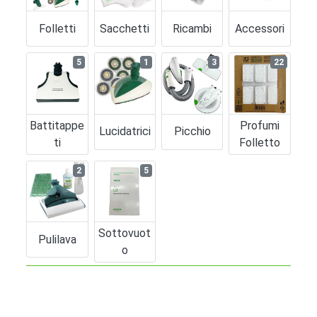
Folletti
Sacchetti
Ricambi
Accessori
5
1
3
22
Battitappe
Profumi
Lucidatrici
Picchio
Ti
Folletto
2
5
Sottovuot
Pulilava
O