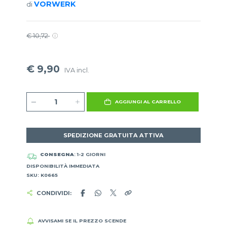
VORWERK
di
€ 10,72
€ 9,90
IVA incl.
AGGIUNGI AL CARRELLO
SPEDIZIONE GRATUITA ATTIVA
CONSEGNA
: 1-2 GIORNI
DISPONIBILITÀ IMMEDIATA
SKU: K0665
CONDIVIDI:
AVVISAMI SE IL PREZZO SCENDE