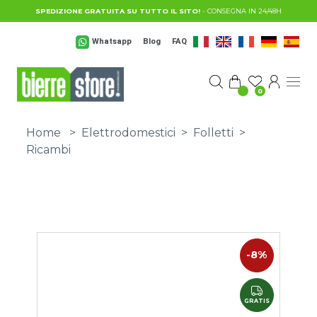
Salta al contenuto principale
SPEDIZIONE GRATUITA SU TUTTO IL SITO!
- CONSEGNA IN 24/48H
Whatsapp
Blog
FAQ
0
Home
>
Elettrodomestici
>
Folletti
>
Ricambi
-8%
GRATIS