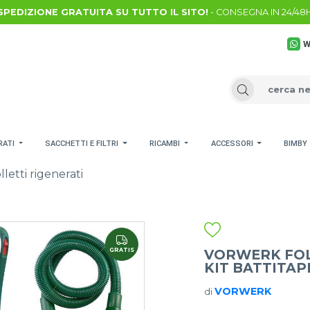
SPEDIZIONE GRATUITA SU TUTTO IL SITO!
- CONSEGNA IN 24/48
W
RATI
SACCHETTI E FILTRI
RICAMBI
ACCESSORI
BIMBY
lletti rigenerati
GRATIS
VORWERK FOL
KIT BATTITAP
VORWERK
di