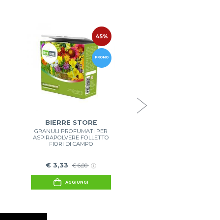
45%
1
VORWERK
PULILAVA FOLLETTO SP
RIGENERATO CON PANN
PROMO
GR
DETERGENTE E DOSAT
€ 199,00
€ 225,90
AGGIUNGI
BIERRE STORE
GRANULI PROFUMATI PER
ASPIRAPOLVERE FOLLETTO
FIORI DI CAMPO
€ 3,33
€ 6,00
AGGIUNGI