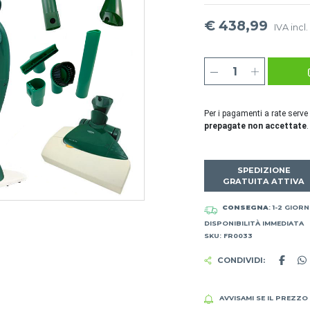
€ 438,99
IVA incl.
Per i pagamenti a rate serve
prepagate non accettate
.
SPEDIZIONE
GRATUITA ATTIVA
CONSEGNA
: 1-2 GIORN
DISPONIBILITÀ IMMEDIATA
SKU: FR0033
CONDIVIDI:
AVVISAMI SE IL PREZZO