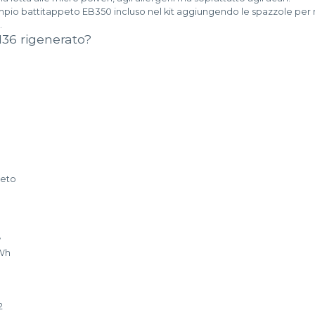
pio battitappeto EB350 incluso nel kit aggiungendo le spazzole per 
.
k136 rigenerato?
ppeto
w
kWh
2