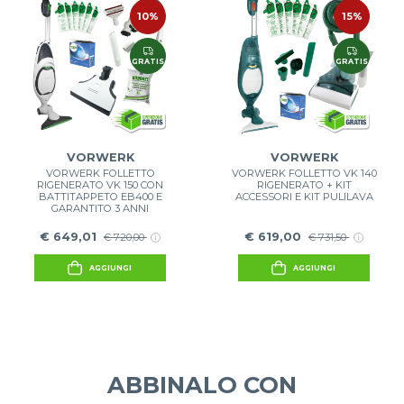
10%
15%
GRATIS
GRATIS
VORWERK
VORWERK
VORWERK FOLLETTO
VORWERK FOLLETTO VK 140
RIGENERATO VK 150 CON
RIGENERATO + KIT
BATTITAPPETO EB400 E
ACCESSORI E KIT PULILAVA
GARANTITO 3 ANNI
€ 649,01
€ 619,00
€ 720,00
€ 731,50
AGGIUNGI
AGGIUNGI
ABBINALO CON