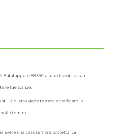
I
36, Battitappeto EB350 e tubo flessibile con
te le tue stanze.
, il Folletto viene testato e verificato in
r molto tempo.
ri per avere una casa sempre protetta. La