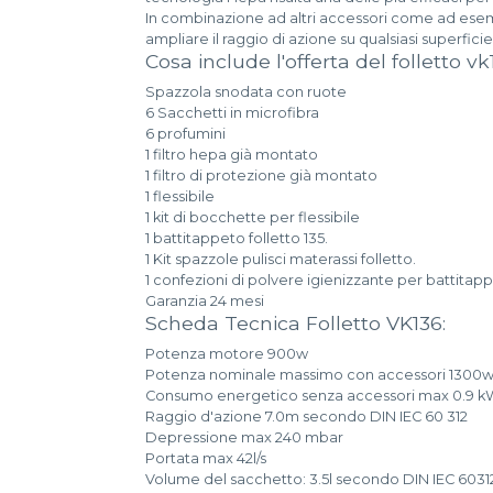
In combinazione ad altri accessori come ad esem
ampliare il raggio di azione su qualsiasi superficie
Cosa include l'offerta del folletto v
Spazzola snodata con ruote
6 Sacchetti in microfibra
6 profumini
1 filtro hepa già montato
1 filtro di protezione già montato
1 flessibile
1 kit di bocchette per flessibile
1 battitappeto folletto 135.
1 Kit spazzole pulisci materassi folletto.
1 confezioni di polvere igienizzante per battita
Garanzia 24 mesi
Scheda Tecnica Folletto VK136:
Potenza motore 900w
Potenza nominale massimo con accessori 1300
Consumo energetico senza accessori max 0.9 
Raggio d'azione 7.0m secondo DIN IEC 60 312
Depressione max 240 mbar
Portata max 42l/s
Volume del sacchetto: 3.5l secondo DIN IEC 6031