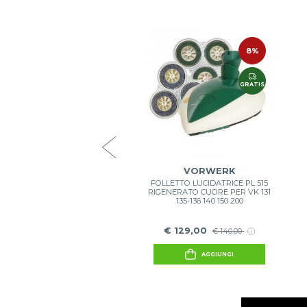
12%
8%
VORWERK
LILAVA FOLLETTO SP520
IGENERATO CON PANNI,
GRATIS
GRATIS
TERGENTE E DOSATORE
€ 199,00
€ 225,90
AGGIUNGI
VORWERK
FOLLETTO LUCIDATRICE PL 515
RIGENERATO CUORE PER VK 131
135-136 140 150 200
€ 129,00
€ 140,00
AGGIUNGI