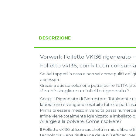
DESCRIZIONE
Vorwerk Folletto VK136 rigenerato +
Folletto vk136, con kit con consuma
Se hai tappeti in casa e non sai come pulirli ed i
accessori.
Grazie a questa soluzione potrai pulire TUTTA la 
Perché scegliere un folletto rigenerato ?
Scegli il Rigenerato di Bierrestore. Totalmente ri
laboratorio e vengono sostituite tutte le parti
Prima di essere messo in vendita passa numerosi
Infine viene totalmente igienizzato e imballato pe
Allergie alla polvere. Come risolvere?
Il Folletto vk136 utilizza sacchetti in microfibra 
tecnologia Hepa risulta una delle più efficaci per l