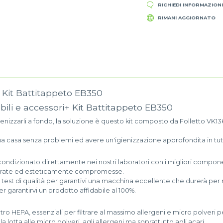
RICHIEDI INFORMAZION
RIMANI AGGIORNATO
 Kit Battitappeto EB350
bili e accessori+ Kit Battitappeto EB350
gienizzarli a fondo, la soluzione è questo kit composto da Folletto VK1
tua casa senza problemi ed avere un'igienizzazione approfondita in tut
condizionato direttamente nei nostri laboratori con i migliori componenti
 usurate ed esteticamente compromesse.
 test di qualità per garantivi una macchina eccellente che durerà pe
r garantirvi un prodotto affidabile al 100%.
e filtro HEPA, essenziali per filtrare al massimo allergeni e micro polve
a lotta alle micro polveri, agli allergeni ma soprattutto agli acari.