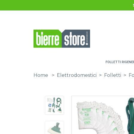
Salta al contenuto principale
FOLLETTI RIGENE
Home
>
Elettrodomestici
>
Folletti
>
Fo