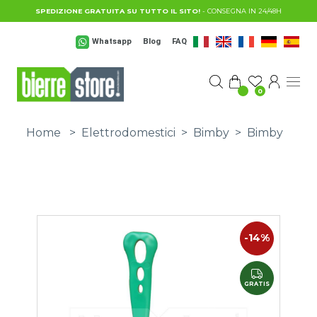
Salta al contenuto principale
SPEDIZIONE GRATUITA SU TUTTO IL SITO!
- CONSEGNA IN 24/48H
Whatsapp
Blog
FAQ
0
Home
>
Elettrodomestici
>
Bimby
>
Bimby
-14%
GRATIS