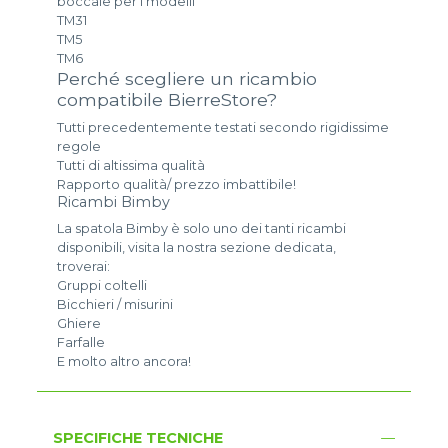
boccale per i modelli
TM31
TM5
TM6
Perché scegliere un ricambio
compatibile BierreStore?
Tutti precedentemente testati secondo rigidissime
regole
Tutti di altissima qualità
Rapporto qualità/ prezzo imbattibile!
Ricambi Bimby
La spatola Bimby è solo uno dei tanti ricambi
disponibili, visita la nostra sezione dedicata,
troverai:
Gruppi coltelli
Bicchieri / misurini
Ghiere
Farfalle
E molto altro ancora!
SPECIFICHE TECNICHE