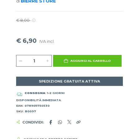
BIERRE STORE
di
€ 8,00
€ 6,90
IVA incl.
AGGIUNGI AL CARRELLO
SPEDIZIONE GRATUITA ATTIVA
CONSEGNA
: 1-2 GIORNI
DISPONIBILITÀ IMMEDIATA
EAN: 0789011750530
SKU: B0097
CONDIVIDI: