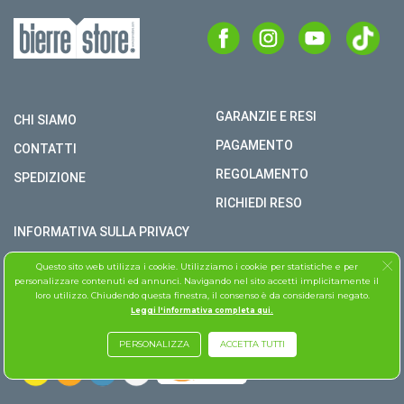
GARANZIE E RESI
CHI SIAMO
PAGAMENTO
CONTATTI
REGOLAMENTO
SPEDIZIONE
RICHIEDI RESO
INFORMATIVA SULLA PRIVACY
COPYRIGHT © BIERRE STORE S.R.L. P.I. 02979990609
Questo sito web utilizza i cookie. Utilizziamo i cookie per statistiche e per
personalizzare contenuti ed annunci. Navigando nel sito accetti implicitamente il
TUTTI I DIRITTI RISERVATI
loro utilizzo. Chiudendo questa finestra, il consenso è da considerarsi negato.
Leggi l'informativa completa qui.
ASSISTENZA FOLLETTO
PERSONALIZZA
ACCETTA TUTTI