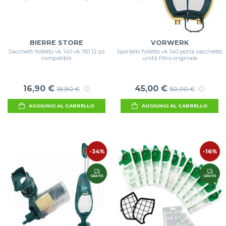
BIERRE STORE
VORWERK
Sacchetti folletto vk 140 vk 150 12 pz
Sportello folletto vk 140 porta sacchetto
compatibili
unitá filtro originale
16,90 €
45,00 €
18,90 €
50,00 €
AGGIUNGI AL CARRELLO
AGGIUNGI AL CARRELLO
-34%
-16%
GRATIS
GRATIS