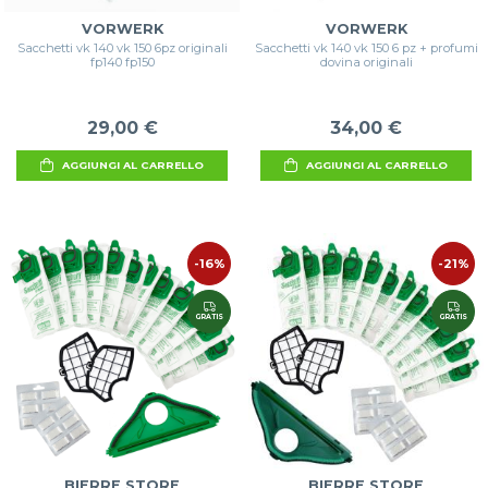
VORWERK
VORWERK
Sacchetti vk 140 vk 150 6pz originali
Sacchetti vk 140 vk 150 6 pz + profumi
fp140 fp150
dovina originali
29,00 €
34,00 €
AGGIUNGI AL CARRELLO
AGGIUNGI AL CARRELLO
-16%
-21%
GRATIS
GRATIS
BIERRE STORE
BIERRE STORE