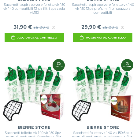
Sacchetti aspirapolvere folletto vk 150
Sacchetti aspirapolvere folletto vk 140
vk 140 compatibili 12 pz filtri spazzola
vk 150 12pz profumi filtri spazzola
vk150
compatibili
31,90 €
29,90 €
38,00 €
38,00 €
AGGIUNGI AL CARRELLO
AGGIUNGI AL CARRELLO
GRATIS
GRATIS
BIERRE STORE
BIERRE STORE
Sacchetti folletto vk 140 vk 150 6pz +
Sacchetti folletto vk 140 vk 150 6pz +
granuli profumati fragolosa+ filtri
granuli profumati zuccherosa + filtri