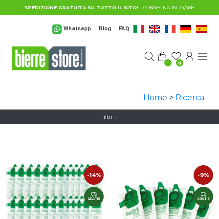
Salta al contenuto principale
SPEDIZIONE GRATUITA SU TUTTO IL SITO!
- CONSEGNA IN 24/48H
Whatsapp
Blog
FAQ
0
Home
>
Ricerca
Filtri
-14%
-9%
GRATIS
GRATIS