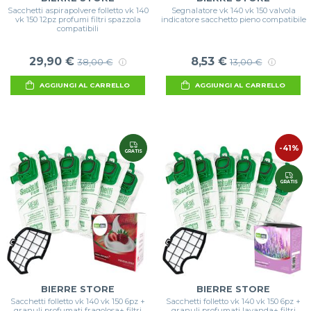
Sacchetti aspirapolvere folletto vk 140
Segnalatore vk 140 vk 150 valvola
vk 150 12pz profumi filtri spazzola
indicatore sacchetto pieno compatibile
compatibili
29,90 €
8,53 €
38,00 €
13,00 €
AGGIUNGI AL CARRELLO
AGGIUNGI AL CARRELLO
-41%
GRATIS
GRATIS
BIERRE STORE
BIERRE STORE
Sacchetti folletto vk 140 vk 150 6pz +
Sacchetti folletto vk 140 vk 150 6pz +
granuli profumati fragolosa+ filtri
granuli profumati lavanda+ filtri