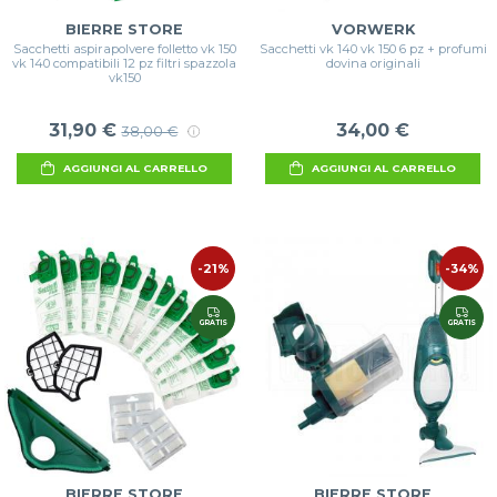
BIERRE STORE
VORWERK
Sacchetti aspirapolvere folletto vk 150
Sacchetti vk 140 vk 150 6 pz + profumi
vk 140 compatibili 12 pz filtri spazzola
dovina originali
vk150
31,90 €
34,00 €
38,00 €
AGGIUNGI AL CARRELLO
AGGIUNGI AL CARRELLO
-21%
-34%
GRATIS
GRATIS
BIERRE STORE
BIERRE STORE