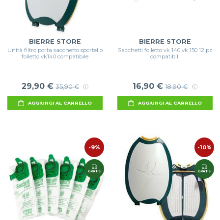
BIERRE STORE
BIERRE STORE
Unità filtro porta sacchetto sportello
Sacchetti folletto vk 140 vk 150 12 pz
folletto vk140 compatibile
compatibili
29,90 €
16,90 €
35,90 €
18,90 €
AGGIUNGI AL CARRELLO
AGGIUNGI AL CARRELLO
-9%
-10%
GRATIS
GRATIS