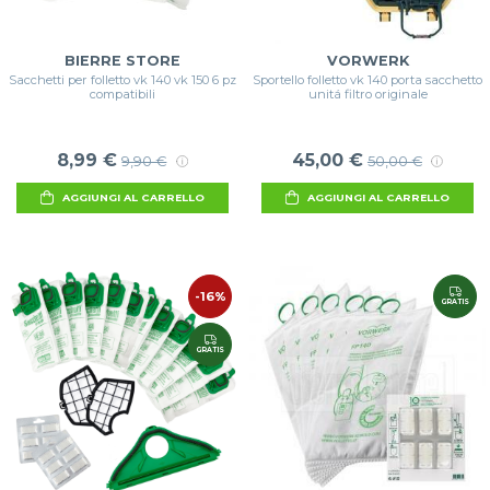
BIERRE STORE
VORWERK
Sacchetti per folletto vk 140 vk 150 6 pz
Sportello folletto vk 140 porta sacchetto
compatibili
unitá filtro originale
8,99 €
45,00 €
9,90 €
50,00 €
AGGIUNGI AL CARRELLO
AGGIUNGI AL CARRELLO
-16%
GRATIS
GRATIS