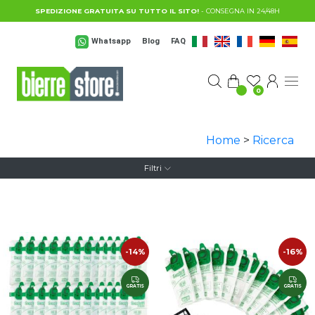
Salta al contenuto principale
SPEDIZIONE GRATUITA SU TUTTO IL SITO!
- CONSEGNA IN 24/48H
Whatsapp
Blog
FAQ
0
Home
>
Ricerca
Filtri
-14%
-16%
GRATIS
GRATIS