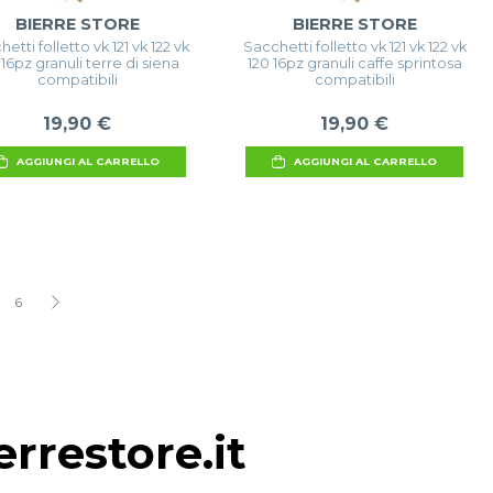
BIERRE STORE
BIERRE STORE
etti folletto vk 121 vk 122 vk
Sacchetti folletto vk 121 vk 122 vk
 16pz granuli terre di siena
120 16pz granuli caffe sprintosa
compatibili
compatibili
19,90 €
19,90 €
AGGIUNGI AL CARRELLO
AGGIUNGI AL CARRELLO
6
rrestore.it