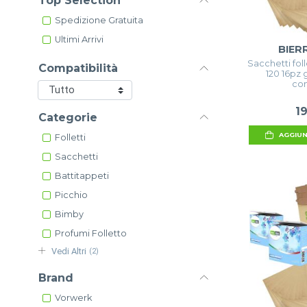
Top Selection
Spedizione Gratuita
Ultimi Arrivi
BIER
Sacchetti folle
Compatibilità
120 16pz 
com
1
Categorie
AGGIUN
Folletti
Sacchetti
Battitappeti
Picchio
Bimby
Profumi Folletto
Vedi Altri
(2)
Brand
Vorwerk