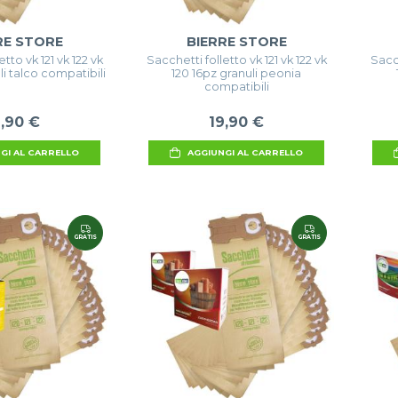
RE STORE
BIERRE STORE
tto vk 121 vk 122 vk
Sacchetti folletto vk 121 vk 122 vk
Sacch
li talco compatibili
120 16pz granuli peonia
compatibili
9,90 €
19,90 €
GI AL CARRELLO
AGGIUNGI AL CARRELLO
GRATIS
GRATIS