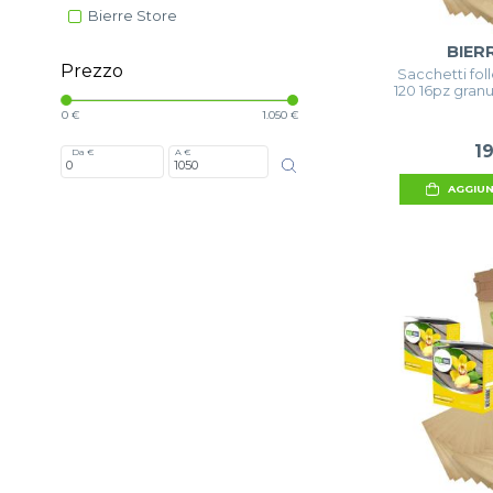
Bierre Store
BIER
Prezzo
Sacchetti folle
120 16pz granu
0 €
1.050 €
1
Da €
A €
AGGIUN