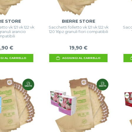
RE STORE
BIERRE STORE
tto vk 121 vk 122 vk
Sacchetti folletto vk 121 vk 122 vk
Sacch
granuli arancio
120 16pz granuli fiori compatibili
patibili
9,90 €
19,90 €
GI AL CARRELLO
AGGIUNGI AL CARRELLO
GRATIS
GRATIS