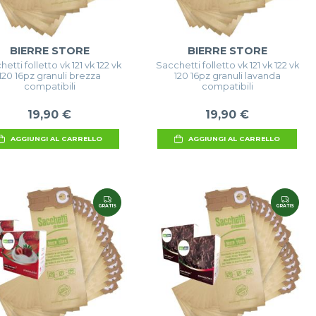
BIERRE STORE
BIERRE STORE
etti folletto vk 121 vk 122 vk
Sacchetti folletto vk 121 vk 122 vk
120 16pz granuli brezza
120 16pz granuli lavanda
compatibili
compatibili
19,90 €
19,90 €
AGGIUNGI AL CARRELLO
AGGIUNGI AL CARRELLO
GRATIS
GRATIS