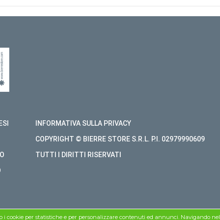
ESI
INFORMATIVA SULLA PRIVACY
COPYRIGHT © BIERRE STORE S.R.L. P.I. 02979990609
O
TUTTI I DIRITTI RISERVATI
O
mo i cookie per statistiche e per personalizzare contenuti ed annunci. Navigando nel si