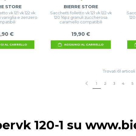
RE STORE
BIERRE STORE
tto vk 121 vk 122 vk
Sacchetti folletto vk 121 vk 122 vk
Sacch
i vaniglia e zenzero
120 16pz granuli zuccherosa
120
patibili
caramello compatibili
9,90 €
19,90 €
GI AL CARRELLO
AGGIUNGI AL CARRELLO
Trovati 61 articoli
1
2
3
4
5
pervk 120-1 su www.bie