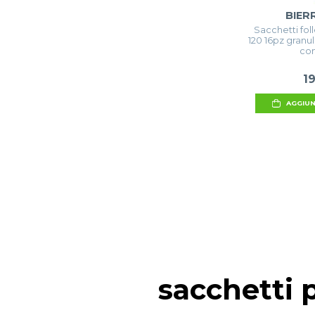
BIER
Sacchetti folle
120 16pz granul
com
1
AGGIUN
sacchetti 