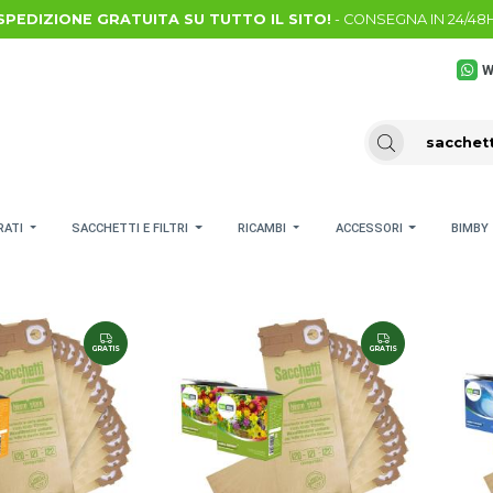
SPEDIZIONE GRATUITA SU TUTTO IL SITO!
- CONSEGNA IN 24/48
W
RATI
SACCHETTI E FILTRI
RICAMBI
ACCESSORI
BIMBY
GRATIS
GRATIS