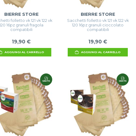
BIERRE STORE
BIERRE STORE
etti folletto vk 121 vk 122 vk
Sacchetti folletto vk 121 vk 122 vk
120 16pz granuli fragola
120 16pz granuli cioccolato
compatibili
compatibili
19,90 €
19,90 €
AGGIUNGI AL CARRELLO
AGGIUNGI AL CARRELLO
GRATIS
GRATIS