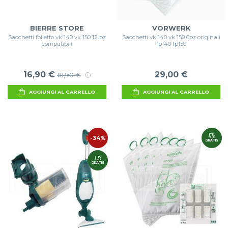
BIERRE STORE
VORWERK
Sacchetti folletto vk 140 vk 150 12 pz
Sacchetti vk 140 vk 150 6pz originali
compatibili
fp140 fp150
16,90 €
29,00 €
18,90 €
AGGIUNGI AL CARRELLO
AGGIUNGI AL CARRELLO
-34%
GRATIS
GRATIS