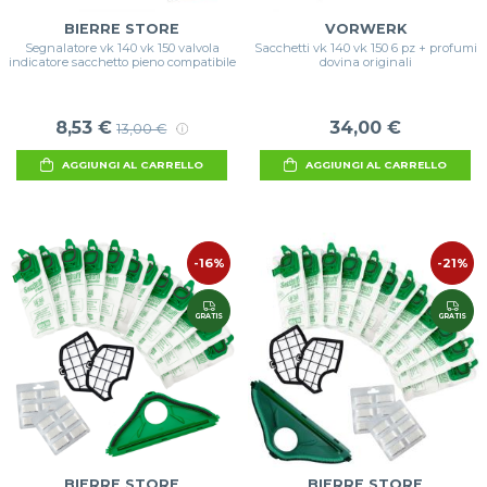
BIERRE STORE
VORWERK
Segnalatore vk 140 vk 150 valvola
Sacchetti vk 140 vk 150 6 pz + profumi
indicatore sacchetto pieno compatibile
dovina originali
8,53 €
34,00 €
13,00 €
AGGIUNGI AL CARRELLO
AGGIUNGI AL CARRELLO
-16%
-21%
GRATIS
GRATIS
BIERRE STORE
BIERRE STORE