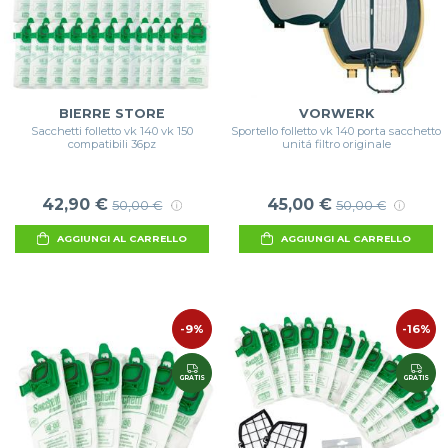
BIERRE STORE
VORWERK
Sacchetti folletto vk 140 vk 150
Sportello folletto vk 140 porta sacchetto
compatibili 36pz
unitá filtro originale
42,90 €
45,00 €
50,00 €
50,00 €
AGGIUNGI AL CARRELLO
AGGIUNGI AL CARRELLO
-9%
-16%
GRATIS
GRATIS