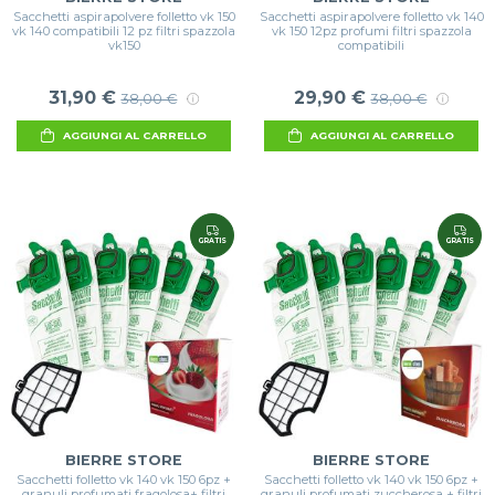
Sacchetti aspirapolvere folletto vk 150
Sacchetti aspirapolvere folletto vk 140
vk 140 compatibili 12 pz filtri spazzola
vk 150 12pz profumi filtri spazzola
vk150
compatibili
31,90 €
29,90 €
38,00 €
38,00 €
AGGIUNGI AL CARRELLO
AGGIUNGI AL CARRELLO
GRATIS
GRATIS
BIERRE STORE
BIERRE STORE
Sacchetti folletto vk 140 vk 150 6pz +
Sacchetti folletto vk 140 vk 150 6pz +
granuli profumati fragolosa+ filtri
granuli profumati zuccherosa + filtri