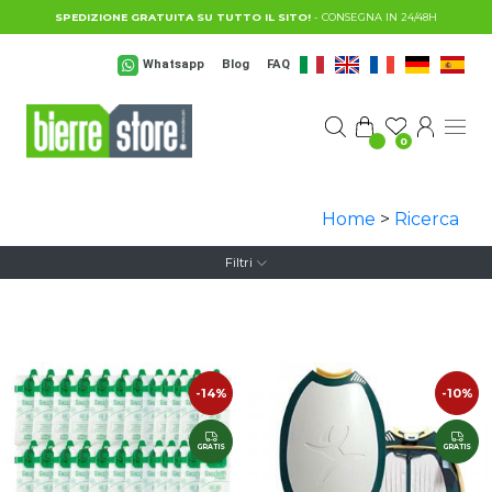
Salta al contenuto principale
SPEDIZIONE GRATUITA SU TUTTO IL SITO!
- CONSEGNA IN 24/48H
Whatsapp
Blog
FAQ
0
Home
>
Ricerca
Filtri
-14%
-10%
GRATIS
GRATIS