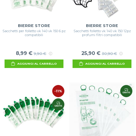
BIERRE STORE
BIERRE STORE
Sacchetti per folletto vk 140 vk 150 6 pz
Sacchetti folletto vk 140 vk 150 12pz
compatibili
profumi filtri compatibili
8,99 €
25,90 €
9,90 €
30,90 €
AGGIUNGI AL CARRELLO
AGGIUNGI AL CARRELLO
-11%
GRATIS
GRATIS