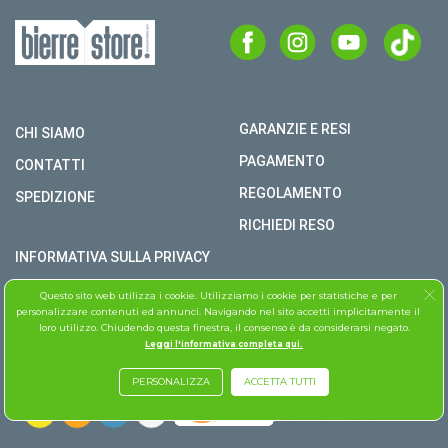
GARANZIE E RESI
CHI SIAMO
PAGAMENTO
CONTATTI
REGOLAMENTO
SPEDIZIONE
RICHIEDI RESO
INFORMATIVA SULLA PRIVACY
COPYRIGHT © BIERRE STORE S.R.L. P.I. 02979990609
Questo sito web utilizza i cookie. Utilizziamo i cookie per statistiche e per
personalizzare contenuti ed annunci. Navigando nel sito accetti implicitamente il
TUTTI I DIRITTI RISERVATI
loro utilizzo. Chiudendo questa finestra, il consenso è da considerarsi negato.
Leggi l'informativa completa qui.
ASSISTENZA FOLLETTO
PERSONALIZZA
ACCETTA TUTTI