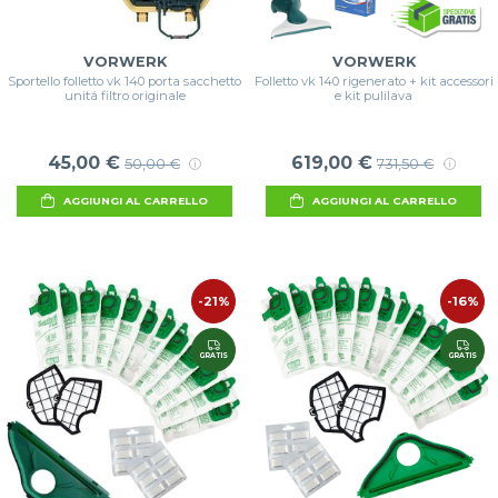
VORWERK
VORWERK
Sportello folletto vk 140 porta sacchetto
Folletto vk 140 rigenerato + kit accessori
unitá filtro originale
e kit pulilava
45,00 €
619,00 €
50,00 €
731,50 €
AGGIUNGI AL CARRELLO
AGGIUNGI AL CARRELLO
-21%
-16%
GRATIS
GRATIS