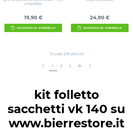
compatibili
19,90 €
24,90 €
AGGIUNGI AL CARRELLO
AGGIUNGI AL CARRELLO
Trovati 218 articoli
1
2
3
19
kit folletto
sacchetti vk 140 su
www.bierrestore.it