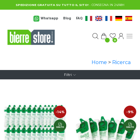
Salta al contenuto principale
SPEDIZIONE GRATUITA SU TUTTO IL SITO!
- CONSEGNA IN 24/48H
Whatsapp
Blog
FAQ
0
Home
>
Ricerca
Filtri
-14%
-9%
GRATIS
GRATIS