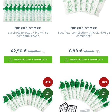
BIERRE STORE
BIERRE STORE
Sacchetti folletto vk 140 vk 150
Sacchetti per folletto vk 140 vk 150 6 pz
compatibili 36pz
compatibili
42,90 €
8,99 €
50,00 €
9,90 €
AGGIUNGI AL CARRELLO
AGGIUNGI AL CARRELLO
-11%
-16%
GRATIS
GRATIS