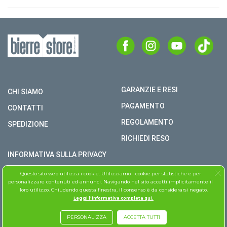
GARANZIE E RESI
CHI SIAMO
PAGAMENTO
CONTATTI
REGOLAMENTO
SPEDIZIONE
RICHIEDI RESO
INFORMATIVA SULLA PRIVACY
COPYRIGHT © BIERRE STORE S.R.L. P.I. 02979990609
Questo sito web utilizza i cookie. Utilizziamo i cookie per statistiche e per
personalizzare contenuti ed annunci. Navigando nel sito accetti implicitamente il
TUTTI I DIRITTI RISERVATI
loro utilizzo. Chiudendo questa finestra, il consenso è da considerarsi negato.
Leggi l'informativa completa qui.
ASSISTENZA FOLLETTO
PERSONALIZZA
ACCETTA TUTTI