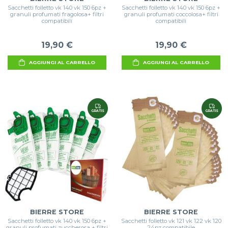
Sacchetti folletto vk 140 vk 150 6pz +
Sacchetti folletto vk 140 vk 150 6pz +
granuli profumati fragolosa+ filtri
granuli profumati coccolosa+ filtri
compatibili
compatibili
19,90 €
19,90 €
AGGIUNGI AL CARRELLO
AGGIUNGI AL CARRELLO
GRATIS
GRATIS
BIERRE STORE
BIERRE STORE
Sacchetti folletto vk 140 vk 150 6pz +
Sacchetti folletto vk 121 vk 122 vk 120
granuli profumati zuccherosa + filtri
24pz compatibile