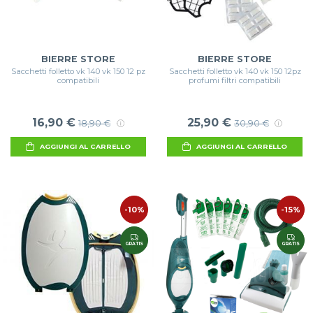
BIERRE STORE
BIERRE STORE
Sacchetti folletto vk 140 vk 150 12 pz
Sacchetti folletto vk 140 vk 150 12pz
compatibili
profumi filtri compatibili
16,90 €
25,90 €
18,90 €
30,90 €
AGGIUNGI AL CARRELLO
AGGIUNGI AL CARRELLO
-10%
-15%
GRATIS
GRATIS