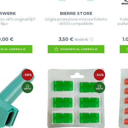
RWERK
BIERRE STORE
to vk7s originali fp7
Griglia protezione motore folletto
Foll
6pz
vb100 compatibile
pulil
9,00 €
3,50 €
1.
10,00 €
GI AL CARRELLO
AGGIUNGI AL CARRELLO
-39%
-34%
GRATIS
GRATIS