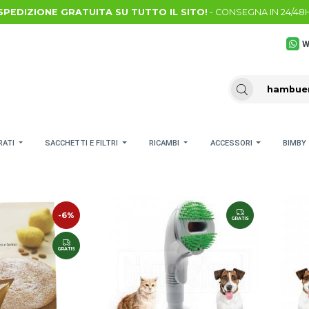
SPEDIZIONE GRATUITA SU TUTTO IL SITO!
- CONSEGNA IN 24/48
W
RATI
SACCHETTI E FILTRI
RICAMBI
ACCESSORI
BIMBY
-6%
GRATIS
GRATIS