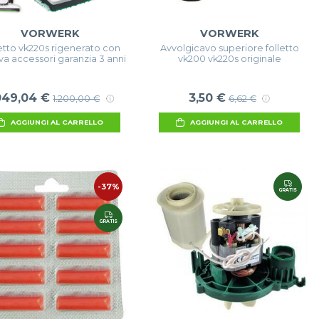
VORWERK
VORWERK
etto vk220s rigenerato con
Avvolgicavo superiore folletto
ava accessori garanzia 3 anni
vk200 vk220s originale
049,04 €
3,50 €
1.200,00 €
6,62 €
AGGIUNGI AL CARRELLO
AGGIUNGI AL CARRELLO
-37%
GRATIS
GRATIS