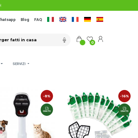
H
hatsapp
Blog
FAQ
0
SERVIZI
-8%
-16%
GRATIS
GRATIS