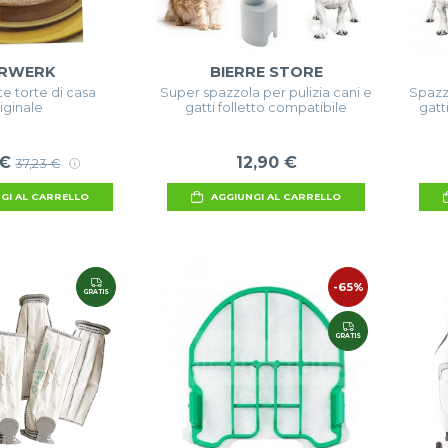
RWERK
BIERRE STORE
te torte di casa
Super spazzola per pulizia cani e
Spazzo
iginale
gatti folletto compatibile
gatt
 €
12,90 €
37,23 €
GI AL CARRELLO
AGGIUNGI AL CARRELLO
-65%
GRATIS
GRATIS