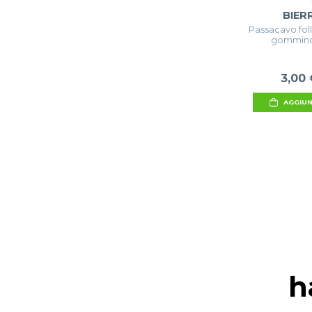
BIER
Passacavo foll
gommino
3,00 
AGGIUN
h