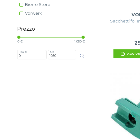
Bierre Store
Vorwerk
VO
Sacchetti follet
Prezzo
0 €
1.050 €
2
Da €
A €
AGGIUN