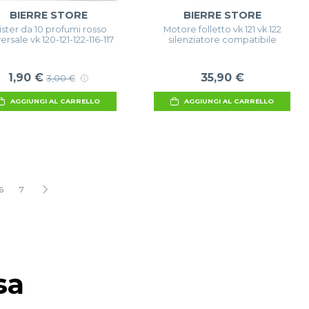
BIERRE STORE
BIERRE STORE
ister da 10 profumi rosso
Motore folletto vk 121 vk 122
ersale vk 120-121-122-116-117
silenziatore compatibile
1,90 €
35,90 €
3,00 €
AGGIUNGI AL CARRELLO
AGGIUNGI AL CARRELLO
6
7
sa