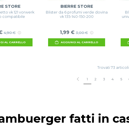
RE STORE
BIERRE STORE
etto vk 121 vorwerk
Blister da 6 profumi verde dovina
Bl
 compatibile
vk 135-140-150-200
univ
€
1,99 €
4,90 €
3,00 €
GI AL CARRELLO
AGGIUNGI AL CARRELLO
Trovati 73 articoli
1
2
3
4
5
ambuerger fatti in ca