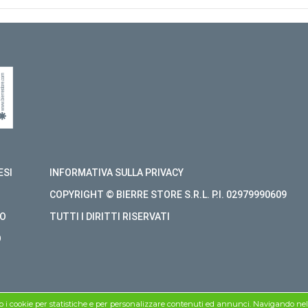
ESI
INFORMATIVA SULLA PRIVACY
COPYRIGHT © BIERRE STORE S.R.L. P.I. 02979990609
O
TUTTI I DIRITTI RISERVATI
O
mo i cookie per statistiche e per personalizzare contenuti ed annunci. Navigando nel si