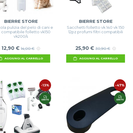
BIERRE STORE
BIERRE STORE
la pulizia del pelo di cani e
Sacchetti folletto vk 140 vk 150
i compatibile folletto vk150
12pz profumi filtri compatibili
vk200/s
12,90 €
25,90 €
14,00 €
30,90 €
AGGIUNGI AL CARRELLO
AGGIUNGI AL CARRELLO
-13%
-47%
GRATIS
GRATIS