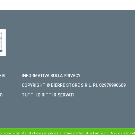
ESI
INFORMATIVA SULLA PRIVACY
COPYRIGHT © BIERRE STORE S.R.L. P.I. 02979990609
O
TUTTI I DIRITTI RISERVATI
O
mo i cookie per statistiche e per personalizzare contenuti ed annunci. Navigando nel si