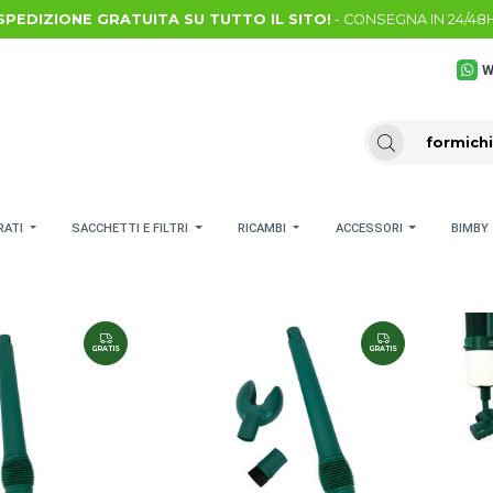
SPEDIZIONE GRATUITA SU TUTTO IL SITO!
- CONSEGNA IN 24/48
W
RATI
SACCHETTI E FILTRI
RICAMBI
ACCESSORI
BIMBY
GRATIS
GRATIS