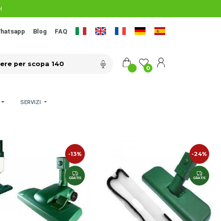
H
hatsapp
Blog
FAQ
0
SERVIZI
-13%
-24%
GRATIS
GRATIS