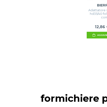
BIER
Adattatore 
hd35/40 fol
com
12,86
AGGIUN
formichiere p