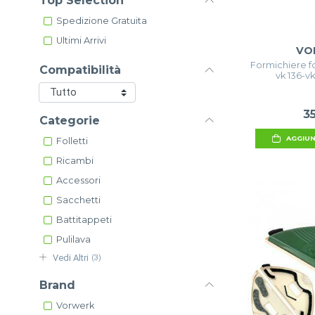
Top Selection
Spedizione Gratuita
Ultimi Arrivi
VO
Formichiere fol
Compatibilità
vk 136-vk
3
Categorie
AGGIUN
Folletti
Ricambi
Accessori
Sacchetti
Battitappeti
Pulilava
Vedi Altri
(3)
Brand
Vorwerk