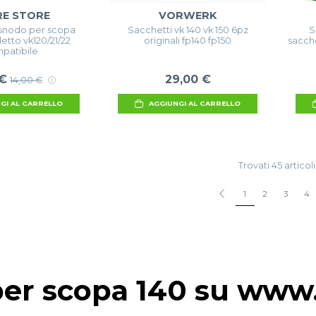
RE STORE
VORWERK
snodo per scopa
Sacchetti vk 140 vk 150 6pz
S
letto vk120/21/22
originali fp140 fp150
sacch
patibile
 €
29,00 €
14,00 €
GI AL CARRELLO
AGGIUNGI AL CARRELLO
Trovati 45 articoli
1
2
3
4
er scopa 140 su www.