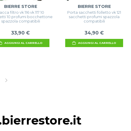
BIERRE STORE
BIERRE STORE
acca filtro vk 116 vk 117 10
Porta sacchetti folletto vk 121
etti 10 profumi bocchettone
sacchetti profumi spazzola
spazzola compatibili
compatibili
33,90 €
34,90 €
AGGIUNGI AL CARRELLO
AGGIUNGI AL CARRELLO
bierrestore.it