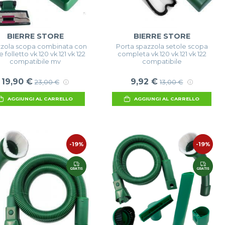
BIERRE STORE
BIERRE STORE
zola scopa combinata con
Porta spazzola setole scopa
 folletto vk 120 vk 121 vk 122
completa vk 120 vk 121 vk 122
compatibile mv
compatibile
19,90 €
9,92 €
23,00 €
13,00 €
AGGIUNGI AL CARRELLO
AGGIUNGI AL CARRELLO
-19%
-19%
GRATIS
GRATIS