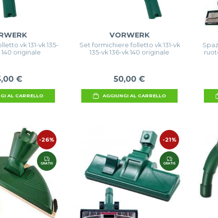
RWERK
VORWERK
letto vk 131-vk 135-
Set formichiere folletto vk 131-vk
Spaz
 140 originale
135-vk 136-vk 140 originale
ruote
5,00 €
50,00 €
GI AL CARRELLO
AGGIUNGI AL CARRELLO
-26%
-21%
GRATIS
GRATIS