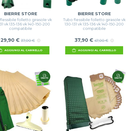
BIERRE STORE
BIERRE STORE
lessibile folletto girasole vk
Tubo flessibile folletto girasole vk
31 vk 135-136 vk 140-150-200
130-131 vk 135-136 vk 140-150-200
compatibile
compatibile
29,90 €
37,90 €
37,00 €
47,00 €
AGGIUNGI AL CARRELLO
AGGIUNGI AL CARRELLO
GRATIS
GRATIS