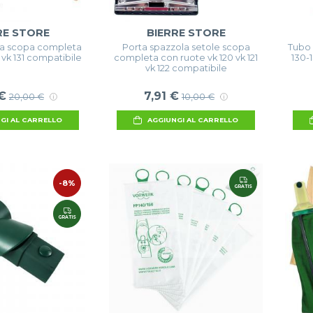
RE STORE
BIERRE STORE
la scopa completa
Porta spazzola setole scopa
Tubo f
0 vk 131 compatibile
completa con ruote vk 120 vk 121
130-1
vk 122 compatibile
€
7,91 €
20,00 €
10,00 €
GI AL CARRELLO
AGGIUNGI AL CARRELLO
-8%
GRATIS
GRATIS