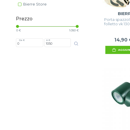
Bierre Store
BIER
Prezzo
Porta spazzo
folletto vk 13
0 €
1.050 €
14,90 
Da €
A €
AGGIUN