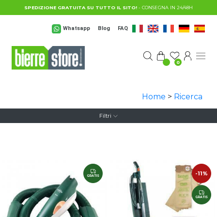
Salta al contenuto principale
SPEDIZIONE GRATUITA SU TUTTO IL SITO!
- CONSEGNA IN 24/48H
Whatsapp
Blog
FAQ
0
Home
>
Ricerca
Filtri
-11%
GRATIS
GRATIS