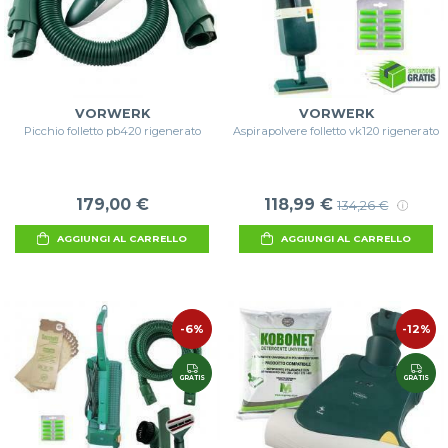
VORWERK
VORWERK
Picchio folletto pb420 rigenerato
Aspirapolvere folletto vk120 rigenerato
179,00 €
118,99 €
134,26 €
AGGIUNGI AL CARRELLO
AGGIUNGI AL CARRELLO
-6%
-12%
GRATIS
GRATIS