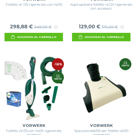
Folletto vk 135 rigenerato con hd35
Aspirapolvere folletto vk120 rigenerato
con accessori
298,88 €
129,00 €
349,00 €
170,00 €
AGGIUNGI AL CARRELLO
AGGIUNGI AL CARRELLO
-16%
GRATIS
GRATIS
VORWERK
VORWERK
Folletto vk135 con hd35 rigenerato
Spazzola ebb100 per folletto vb100
accessori
rigenerato