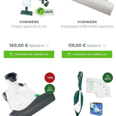
VORWERK
VORWERK
Folletto rigenerato vk 122
Battitappeto eb360 folletto rigenerato
169,00 €
119,00 €
180,00 €
135,00 €
AGGIUNGI AL CARRELLO
AGGIUNGI AL CARRELLO
-15%
GRATIS
GRATIS