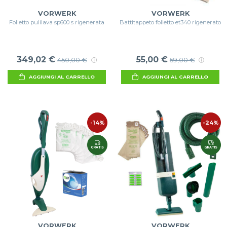
VORWERK
VORWERK
Folletto pulilava sp600 s rigenerata
Battitappeto folletto et340 rigenerato
349,02 €
55,00 €
450,00 €
59,00 €
AGGIUNGI AL CARRELLO
AGGIUNGI AL CARRELLO
-14%
-24%
GRATIS
GRATIS
VORWERK
VORWERK