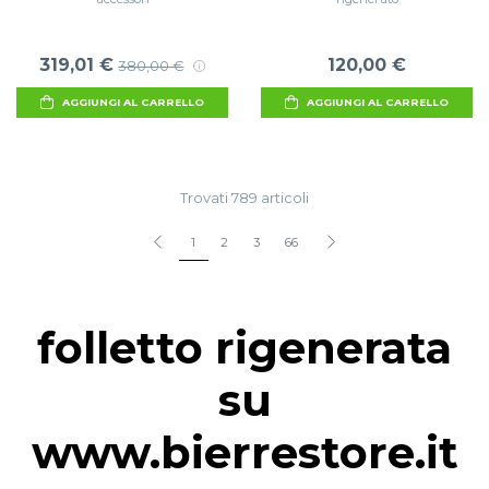
319,01 €
120,00 €
380,00 €
AGGIUNGI AL CARRELLO
AGGIUNGI AL CARRELLO
Trovati 789 articoli
1
2
3
66
folletto rigenerata
su
www.bierrestore.it