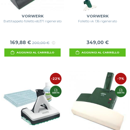
VORWERK
VORWERK
Battitappeto folletto eb371 rigenerato
Folletto vk 136 rigenerato
169,88 €
349,00 €
200,00 €
AGGIUNGI AL CARRELLO
AGGIUNGI AL CARRELLO
-22%
-7%
GRATIS
GRATIS