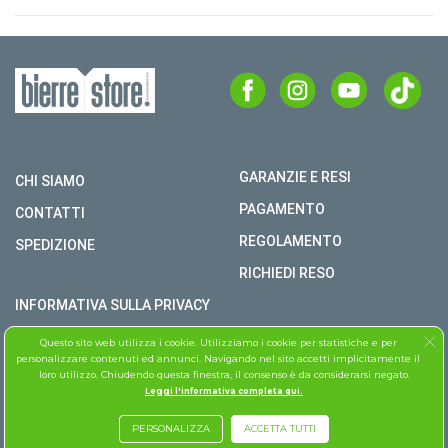
GARANZIE E RESI
CHI SIAMO
PAGAMENTO
CONTATTI
REGOLAMENTO
SPEDIZIONE
RICHIEDI RESO
INFORMATIVA SULLA PRIVACY
COPYRIGHT © BIERRE STORE S.R.L. P.I. 02979990609
Questo sito web utilizza i cookie. Utilizziamo i cookie per statistiche e per
personalizzare contenuti ed annunci. Navigando nel sito accetti implicitamente il
TUTTI I DIRITTI RISERVATI
loro utilizzo. Chiudendo questa finestra, il consenso è da considerarsi negato.
Leggi l'informativa completa qui.
ASSISTENZA FOLLETTO
PERSONALIZZA
ACCETTA TUTTI