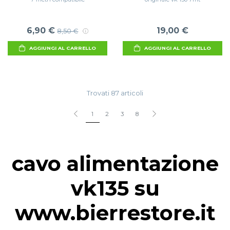
6,90 €
19,00 €
8,50 €
AGGIUNGI AL CARRELLO
AGGIUNGI AL CARRELLO
Trovati 87 articoli
1
2
3
8
cavo alimentazione
vk135 su
www.bierrestore.it