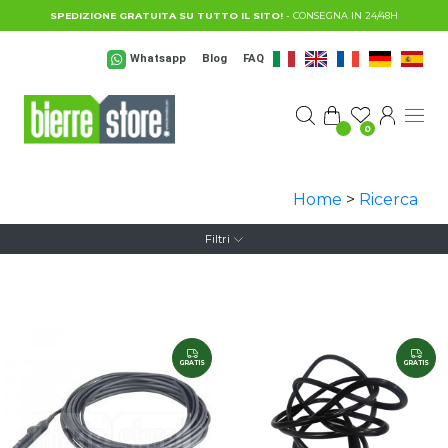
Salta al contenuto principale
SPEDIZIONE GRATUITA SU TUTTO IL SITO!
- CONSEGNA IN 24/48H
Whatsapp
Blog
FAQ
0
Home
>
Ricerca
Filtri
GRATIS
GRATIS