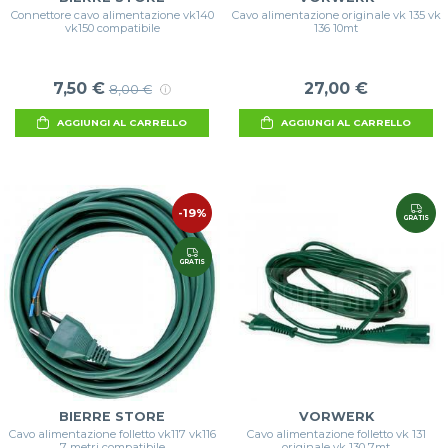
Connettore cavo alimentazione vk140
Cavo alimentazione originale vk 135 vk
vk150 compatibile
136 10mt
7,50 €
27,00 €
8,00 €
AGGIUNGI AL CARRELLO
AGGIUNGI AL CARRELLO
-19%
GRATIS
GRATIS
BIERRE STORE
VORWERK
Cavo alimentazione folletto vk117 vk116
Cavo alimentazione folletto vk 131
7 metri compatibile
originale vk 130 7mt