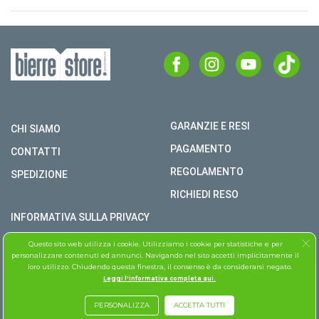
GARANZIE E RESI
CHI SIAMO
PAGAMENTO
CONTATTI
REGOLAMENTO
SPEDIZIONE
RICHIEDI RESO
INFORMATIVA SULLA PRIVACY
COPYRIGHT © BIERRE STORE S.R.L. P.I. 02979990609
Questo sito web utilizza i cookie. Utilizziamo i cookie per statistiche e per
personalizzare contenuti ed annunci. Navigando nel sito accetti implicitamente il
TUTTI I DIRITTI RISERVATI
loro utilizzo. Chiudendo questa finestra, il consenso è da considerarsi negato.
Leggi l'informativa completa qui.
ASSISTENZA FOLLETTO
PERSONALIZZA
ACCETTA TUTTI