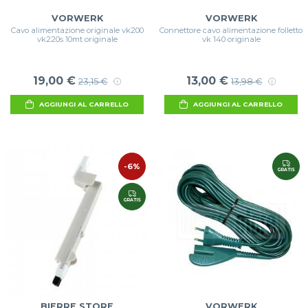
VORWERK
VORWERK
Cavo alimentazione originale vk200
Connettore cavo alimentazione folletto
vk220s 10mt originale
vk 140 originale
19,00 €
13,00 €
23,15 €
13,98 €
AGGIUNGI AL CARRELLO
AGGIUNGI AL CARRELLO
-6%
GRATIS
GRATIS
BIERRE STORE
VORWERK