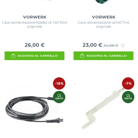
VORWERK
VORWERK
Cavo alimentazione folletto vk 140 10mt
Cavo alimentazione vk140 7mt
originale
originale
26,00 €
23,00 €
24,68 €
AGGIUNGI AL CARRELLO
AGGIUNGI AL CARRELLO
-18%
-7%
GRATIS
GRATIS