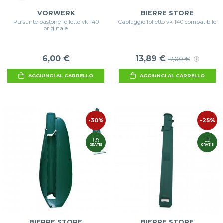
VORWERK
BIERRE STORE
Pulsante bastone folletto vk 140
Cablaggio folletto vk 140 compatibile
originale
6,00 €
13,89 €
17,00 €
AGGIUNGI AL CARRELLO
AGGIUNGI AL CARRELLO
-30%
-25%
GRATIS
GRATIS
BIERRE STORE
BIERRE STORE