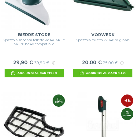
BIERRE STORE
VORWERK
Spazzola snodata folletto vk 140 vk 135
Spazzola folletto vk 140 originale
vk 130 hd40 compatibile
29,90 €
20,00 €
39,90 €
25,00 €
AGGIUNGI AL CARRELLO
AGGIUNGI AL CARRELLO
-6%
GRATIS
GRATIS