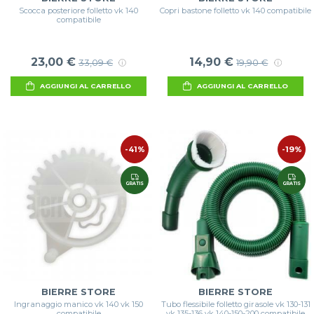
Scocca posteriore folletto vk 140
Copri bastone folletto vk 140 compatibile
compatibile
23,00 €
14,90 €
33,09 €
19,90 €
AGGIUNGI AL CARRELLO
AGGIUNGI AL CARRELLO
-41%
-19%
GRATIS
GRATIS
BIERRE STORE
BIERRE STORE
Ingranaggio manico vk 140 vk 150
Tubo flessibile folletto girasole vk 130-131
compatibile
vk 135-136 vk 140-150-200 compatibile