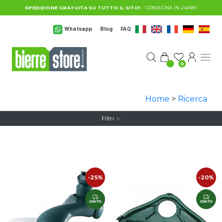
Salta al contenuto principale
SPEDIZIONE GRATUITA SU TUTTO IL SITO!
- CONSEGNA IN 24/48H
Whatsapp
Blog
FAQ
0
Home
>
Ricerca
Filtri
-25%
-20%
GRATIS
GRATIS