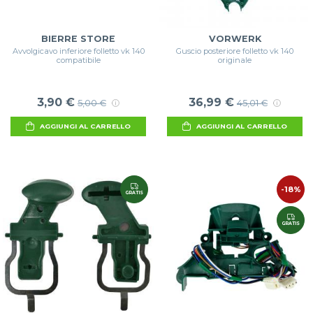
BIERRE STORE
VORWERK
Avvolgicavo inferiore folletto vk 140
Guscio posteriore folletto vk 140
compatibile
originale
3,90 €
36,99 €
5,00 €
45,01 €
AGGIUNGI AL CARRELLO
AGGIUNGI AL CARRELLO
-18%
GRATIS
GRATIS