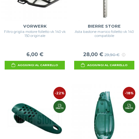
VORWERK
BIERRE STORE
Filtro griglia motore folletto vk 140 vk
Asta bastone manico folletto vk 140
150 originale
compatibile
6,00 €
28,00 €
29,90 €
AGGIUNGI AL CARRELLO
AGGIUNGI AL CARRELLO
-22%
-18%
GRATIS
GRATIS