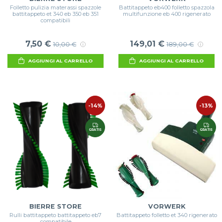
Folletto pulizia materassi spazzole
Battitappeto eb400 folletto spazzola
battitappeto et 340 eb 350 eb 351
multifunzione eb 400 rigenerato
compatibili
7,50 €
149,01 €
10,00 €
189,00 €
AGGIUNGI AL CARRELLO
AGGIUNGI AL CARRELLO
-14%
-13%
GRATIS
GRATIS
BIERRE STORE
VORWERK
Rulli battitappeto battitappeto eb7
Battitappeto folletto et 340 rigenerato
compatibile