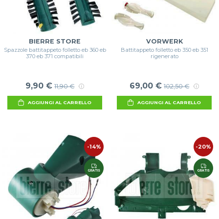
BIERRE STORE
VORWERK
Spazzole battitappeto folletto eb 360 eb
Battitappeto folletto eb 350 eb 351
370 eb 371 compatibili
rigenerato
9,90 €
69,00 €
11,90 €
102,50 €
AGGIUNGI AL CARRELLO
AGGIUNGI AL CARRELLO
-14%
-20%
GRATIS
GRATIS