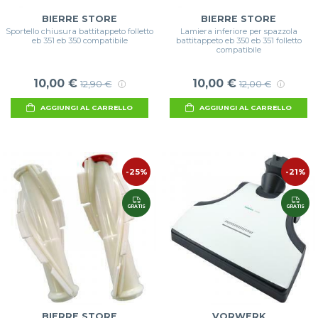
BIERRE STORE
BIERRE STORE
Sportello chiusura battitappeto folletto
Lamiera inferiore per spazzola
eb 351 eb 350 compatibile
battitappeto eb 350 eb 351 folletto
compatibile
10,00 €
10,00 €
12,90 €
12,00 €
AGGIUNGI AL CARRELLO
AGGIUNGI AL CARRELLO
-25%
-21%
GRATIS
GRATIS
BIERRE STORE
VORWERK