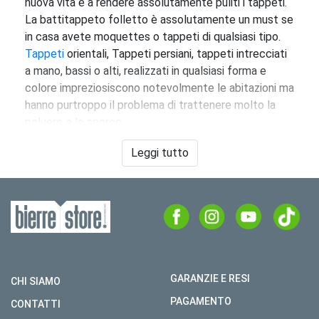
nuova vita e a rendere assolutamente puliti i tappeti.
La battitappeto folletto è assolutamente un must se
in casa avete moquettes o tappeti di qualsiasi tipo.
Tappeti
orientali, Tappeti persiani, tappeti intrecciati
a mano, bassi o alti, realizzati in qualsiasi forma e
colore impreziosiscono notevolmente le abitazioni ma
hanno purtroppo il problema di trattenere molto la
polvere e lo sporco.
Proprio per questo motivo sono nate diverse
Leggi tutto
soluzione per la pulizia degli stessi, da quelle più
“artigianali” a quelle più professionali come nel caso
della battitappeto.
Fin dai primi modelli del Vorwerk Folletto l’accessorio
battitappeto è sempre stato presente nel panorama
degli accessori disponibili proprio per questa
GARANZIE E RESI
necessità frequente di pulire alla perfezione i tappeti
CHI SIAMO
e le moquettes. L’accessorio unisce la potenza
PAGAMENTO
CONTATTI
aspirante del folletto alla potenza di battuta delle