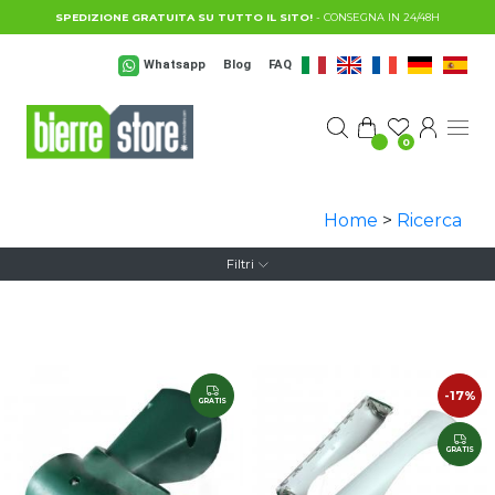
Salta al contenuto principale
SPEDIZIONE GRATUITA SU TUTTO IL SITO!
- CONSEGNA IN 24/48H
Whatsapp
Blog
FAQ
0
Home
>
Ricerca
Filtri
-17%
GRATIS
GRATIS