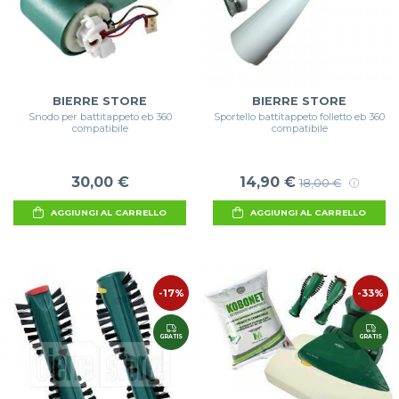
BIERRE STORE
BIERRE STORE
Snodo per battitappeto eb 360
Sportello battitappeto folletto eb 360
compatibile
compatibile
30,00 €
14,90 €
18,00 €
AGGIUNGI AL CARRELLO
AGGIUNGI AL CARRELLO
-17%
-33%
GRATIS
GRATIS