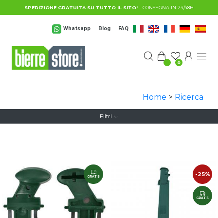
Salta al contenuto principale
SPEDIZIONE GRATUITA SU TUTTO IL SITO!
- CONSEGNA IN 24/48H
Whatsapp
Blog
FAQ
0
Home
>
Ricerca
Filtri
-25%
GRATIS
GRATIS