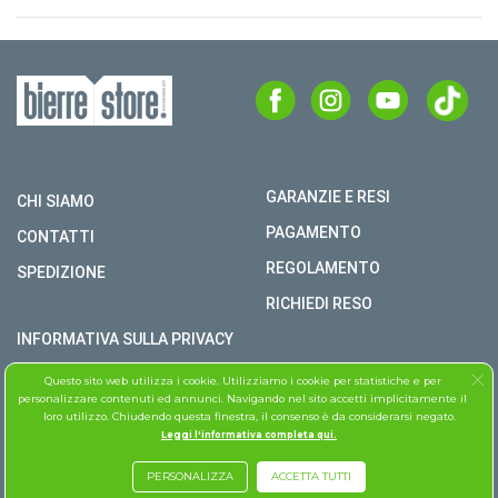
GARANZIE E RESI
CHI SIAMO
PAGAMENTO
CONTATTI
REGOLAMENTO
SPEDIZIONE
RICHIEDI RESO
INFORMATIVA SULLA PRIVACY
COPYRIGHT © BIERRE STORE S.R.L. P.I. 02979990609
Questo sito web utilizza i cookie. Utilizziamo i cookie per statistiche e per
personalizzare contenuti ed annunci. Navigando nel sito accetti implicitamente il
TUTTI I DIRITTI RISERVATI
loro utilizzo. Chiudendo questa finestra, il consenso è da considerarsi negato.
Leggi l'informativa completa qui.
ASSISTENZA FOLLETTO
PERSONALIZZA
ACCETTA TUTTI