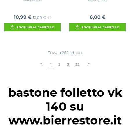
10,99 €
6,00 €
12,00 €
AGGIUNGI AL CARRELLO
AGGIUNGI AL CARRELLO
Trovati 264 articoli
1
2
3
22
bastone folletto vk
140 su
www.bierrestore.it