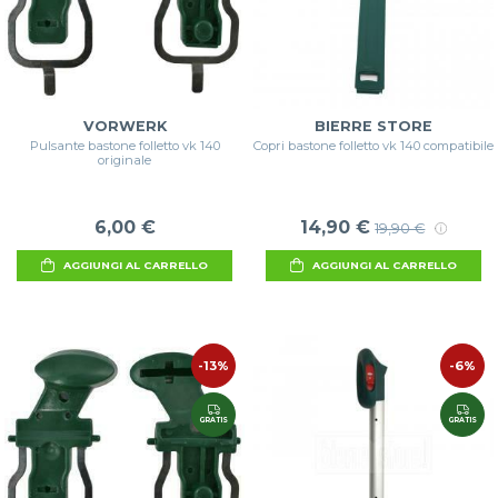
VORWERK
BIERRE STORE
Pulsante bastone folletto vk 140
Copri bastone folletto vk 140 compatibile
originale
6,00 €
14,90 €
19,90 €
AGGIUNGI AL CARRELLO
AGGIUNGI AL CARRELLO
-13%
-6%
GRATIS
GRATIS