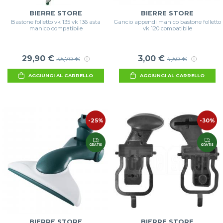
BIERRE STORE
BIERRE STORE
Bastone folletto vk 135 vk 136 asta
Gancio appendi manico bastone folletto
manico compatibile
vk 120 compatibile
29,90 €
3,00 €
35,70 €
4,50 €
AGGIUNGI AL CARRELLO
AGGIUNGI AL CARRELLO
-25%
-30%
GRATIS
GRATIS
BIERRE STORE
BIERRE STORE