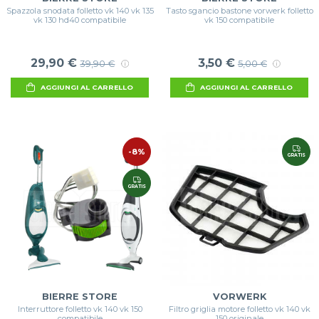
Spazzola snodata folletto vk 140 vk 135
Tasto sgancio bastone vorwerk folletto
vk 130 hd40 compatibile
vk 150 compatibile
29,90 €
3,50 €
39,90 €
5,00 €
AGGIUNGI AL CARRELLO
AGGIUNGI AL CARRELLO
-8%
GRATIS
GRATIS
BIERRE STORE
VORWERK
Interruttore folletto vk 140 vk 150
Filtro griglia motore folletto vk 140 vk
compatibile
150 originale