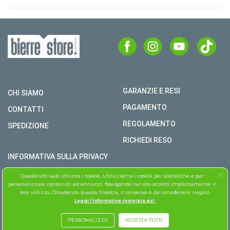
GARANZIE E RESI
CHI SIAMO
PAGAMENTO
CONTATTI
REGOLAMENTO
SPEDIZIONE
RICHIEDI RESO
INFORMATIVA SULLA PRIVACY
COPYRIGHT © BIERRE STORE S.R.L. P.I. 02979990609
Questo sito web utilizza i cookie. Utilizziamo i cookie per statistiche e per
personalizzare contenuti ed annunci. Navigando nel sito accetti implicitamente il
TUTTI I DIRITTI RISERVATI
loro utilizzo. Chiudendo questa finestra, il consenso è da considerarsi negato.
Leggi l'informativa completa qui.
ASSISTENZA FOLLETTO
PERSONALIZZA
ACCETTA TUTTI