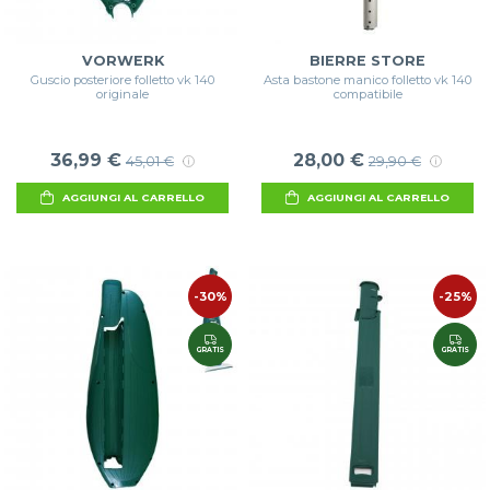
VORWERK
BIERRE STORE
Guscio posteriore folletto vk 140
Asta bastone manico folletto vk 140
originale
compatibile
36,99 €
28,00 €
45,01 €
29,90 €
AGGIUNGI AL CARRELLO
AGGIUNGI AL CARRELLO
-30%
-25%
GRATIS
GRATIS