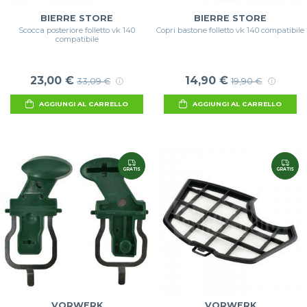
BIERRE STORE
BIERRE STORE
Scocca posteriore folletto vk 140
Copri bastone folletto vk 140 compatibile
compatibile
23,00 €
14,90 €
33,09 €
19,90 €
AGGIUNGI AL CARRELLO
AGGIUNGI AL CARRELLO
GRATIS
GRATIS
VORWERK
VORWERK