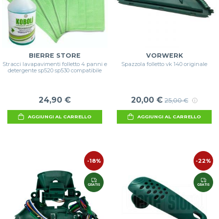
BIERRE STORE
VORWERK
Stracci lavapavimenti folletto 4 panni e
Spazzola folletto vk 140 originale
detergente sp520 sp530 compatibile
24,90 €
20,00 €
25,00 €
AGGIUNGI AL CARRELLO
AGGIUNGI AL CARRELLO
-18%
-22%
GRATIS
GRATIS