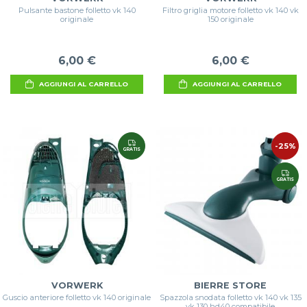
Pulsante bastone folletto vk 140
Filtro griglia motore folletto vk 140 vk
originale
150 originale
6,00 €
6,00 €
AGGIUNGI AL CARRELLO
AGGIUNGI AL CARRELLO
-25%
GRATIS
GRATIS
VORWERK
BIERRE STORE
Guscio anteriore folletto vk 140 originale
Spazzola snodata folletto vk 140 vk 135
vk 130 hd40 compatibile