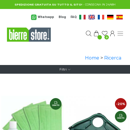
Salta al contenuto principale
SPEDIZIONE GRATUITA SU TUTTO IL SITO!
- CONSEGNA IN 24/48H
Whatsapp
Blog
FAQ
0
Home
>
Ricerca
Filtri
-20%
GRATIS
GRATIS