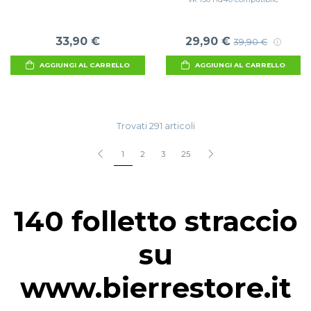
33,90 €
29,90 €
39,90 €
AGGIUNGI AL CARRELLO
AGGIUNGI AL CARRELLO
Trovati 291 articoli
1
2
3
25
140 folletto straccio
su
www.bierrestore.it