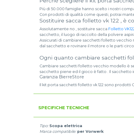
Perché scegliere il kit porta sacchett
Più di 50.000 famiglie hanno scelto i nostri compat
Con prodotti di qualità come questi, potrai manten
Sostituire sacca folletto vk 122 , è 
Assolutamente no , sostituire sacca
Folletto VK12
sacchetto, il luogo di raccolto della polvere aspir
Assicurati di cambiare sacchetti folletto vecchio
dal sacchetto e rovinare il motore o le parti circo
Ogni quanto cambiare sacchetti fol
Cambiare sacchetti folletto vecchio modello è se
sacchetto piene ed il gioco è fatto . Il sacchett
Garanzia BierreStore
Il kit porta sacchetti folletto vk 122 sono prodotti
SPECIFICHE TECNICHE
Tipo:
Scopa elettrica
Marca compatibile:
per Vorwerk