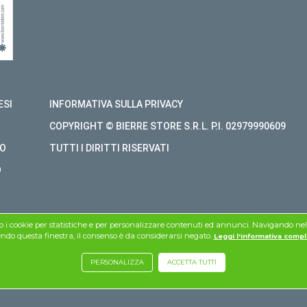
ESI
INFORMATIVA SULLA PRIVACY
COPYRIGHT © BIERRE STORE S.R.L. P.I. 02979990609
O
TUTTI I DIRITTI RISERVATI
O
mo i cookie per statistiche e per personalizzare contenuti ed annunci. Navigando nel si
do questa finestra, il consenso è da considerarsi negato.
Leggi l'informativa compl
PERSONALIZZA
ACCETTA TUTTI