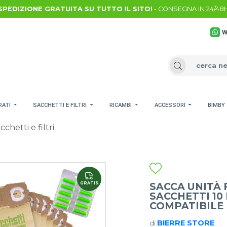
SPEDIZIONE GRATUITA SU TUTTO IL SITO!
- CONSEGNA IN 24/48
W
RATI
SACCHETTI E FILTRI
RICAMBI
ACCESSORI
BIMBY
cchetti e filtri
GRATIS
SACCA UNITÀ 
SACCHETTI 1
COMPATIBILE
BIERRE STORE
di