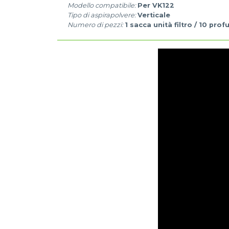
Modello compatibile:
Per VK122
Tipo di aspirapolvere:
Verticale
Numero di pezzi:
1 sacca unità filtro / 10 prof