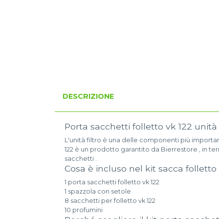
DESCRIZIONE
Porta sacchetti folletto vk 122 unità
L'unità filtro è una delle componenti più importa
122 è un prodotto garantito da Bierrestore , in ter
sacchetti .
Cosa è incluso nel kit sacca folletto
1 porta sacchetti folletto vk 122
1 spazzola con setole
8 sacchetti per folletto vk 122
10 profumini