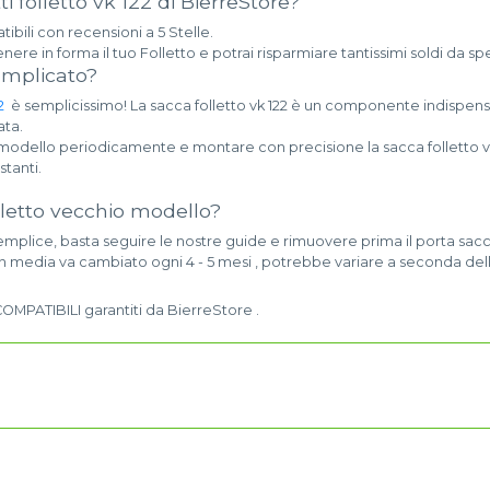
i folletto vk 122 di BierreStore?
ibili con recensioni a 5 Stelle.
ere in forma il tuo Folletto e potrai risparmiare tantissimi soldi da sp
complicato?
2
è semplicissimo! La sacca folletto vk 122 è un componente indispensa
ata.
 modello periodicamente e montare con precisione la sacca folletto vk
stanti.
letto vecchio modello?
mplice, basta seguire le nostre guide e rimuovere prima il porta sac
o in media va cambiato ogni 4 - 5 mesi , potrebbe variare a seconda del
 COMPATIBILI garantiti da BierreStore .