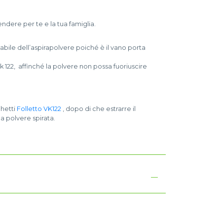
endere per te e la tua famiglia.
bile dell’aspirapolvere poiché è il vano porta
 122, affinché la polvere non possa fuoriuscire
chetti
Folletto VK122
, dopo di che estrarre il
la polvere spirata.