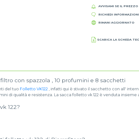
AVVISAMI SE IL PREZZO
RICHIEDI INFORMAZION
RIMANI AGGIORNATO
SCARICA LA SCHEDA TE
 filtro con spazzola , 10 profumini e 8 sacchetti
nti del tuo
Folletto VK122
, infatti qui è stivato il sacchetto con all' inter
mini di qualità e resistenza. La sacca folletto vk 122 è venduta insieme 
 vk 122?