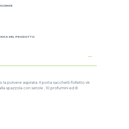
 SCENDE
I
CNICA DEL PRODOTTO
no la polvere aspirata. Il porta sacchetti folletto vk
alla spazzola con setole , 10 profumini ed 8