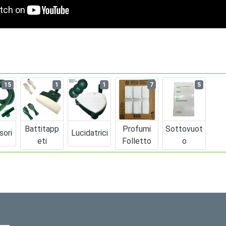
15
1
1
7
5
Battitapp
Profumi
Sottovuot
sori
Lucidatrici
Eti
Folletto
O