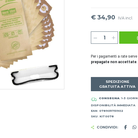
€ 34,90
IVA incl.
Per i pagamenti a rate serve
prepagate non accettate
.
SPEDIZIONE
GRATUITA ATTIVA
CONSEGNA
: 1-3 GIORN
DISPONIBILITÀ IMMEDIATA
EAN: 0789011751902
SKU: KIT0078
CONDIVIDI: