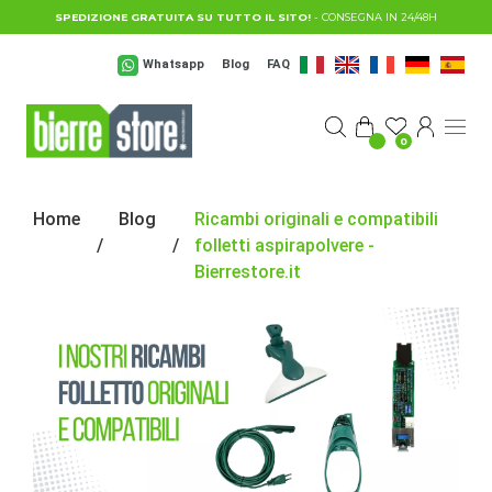
Salta al contenuto principale
SPEDIZIONE GRATUITA SU TUTTO IL SITO!
- CONSEGNA IN 24/48H
Whatsapp
Blog
FAQ
0
Home
Blog
Ricambi originali e compatibili
folletti aspirapolvere -
Bierrestore.it