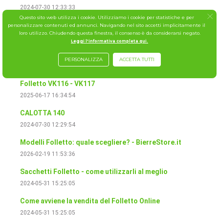
2024-07-30 12:33:33
Questo sito web utilizza i cookie. Utilizziamo i cookie per statistiche e per
Folletto VK 121
personalizzare contenuti ed annunci. Navigando nel sito accetti implicitamente il
loro utilizzo. Chiudendo questa finestra, il consenso è da considerarsi negato.
2024-07-30 12:31:48
Leggi l'informativa completa qui.
Folletto VK 120
PERSONALIZZA
ACCETTA TUTTI
2025-01-30 15:18:30
Folletto VK116 - VK117
2025-06-17 16:34:54
CALOTTA 140
2024-07-30 12:29:54
Modelli Folletto: quale scegliere? - BierreStore.it
2026-02-19 11:53:36
Sacchetti Folletto - come utilizzarli al meglio
2024-05-31 15:25:05
Come avviene la vendita del Folletto Online
2024-05-31 15:25:05