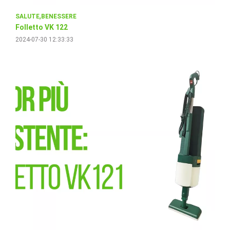
SALUTE
BENESSERE
Folletto VK 122
2024-07-30 12:33:33