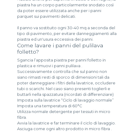
piastra ha un corpo particolarmente snodato così
da poter essere utilizzata anche per i panni
parquet sui pavimenti delicati.
Il panno va sostituito ogni 30-40 mq a seconda del
tipo di pavimento, per evitare danneggiamenti alla
piastra ed un'usura eccessiva dei panni.
Come lavare i panni del pulilava
folletto?
Sgancia l’apposita piastra per panni folletto in
plastica e rimuovi i panni pulilava .
Successivamente controlla che sul panno non
siano rimasti resti di sporco di dimensioni tali da
poter danneggiare i filtri della lavatrice, occludere
tubi o scarichi. Nel caso siano presenti toglierli e
buttarli nella spazzatura (ricordati di differenziare)
Imposta sulla lavatrice “Ciclo di lavaggio normale”
Imposta una temperatura di 60°C
Utilizza normale detergente per tessuti in micro
fibra.
Avvia la lavatrice e far terminare il ciclo di lavaggio.
Asciuga come ogni altro prodotto in micro fibra .