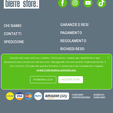
GARANZIE E RESI
CHI SIAMO
PAGAMENTO
CONTATTI
REGOLAMENTO
SPEDIZIONE
RICHIEDI RESO
INFORMATIVA SULLA PRIVACY
Questo sito web utilizza i cookie. Utilizziamo i cookie per statistiche e per
personalizzare contenuti ed annunci. Navigando nel sito accetti implicitamente il
COPYRIGHT © BIERRE STORE S.R.L. P.I. 02979990609
loro utilizzo. Chiudendo questa finestra, il consenso è da considerarsi negato.
Leggi l'informativa completa qui.
TUTTI I DIRITTI RISERVATI
PERSONALIZZA
ACCETTA TUTTI
ASSISTENZA FOLLETTO