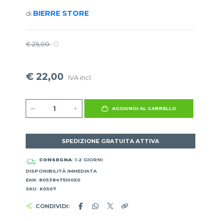
BIERRE STORE
di
€ 25,00
€ 22,00
IVA incl.
AGGIUNGI AL CARRELLO
SPEDIZIONE GRATUITA ATTIVA
CONSEGNA
: 1-2 GIORNI
DISPONIBILITÀ IMMEDIATA
EAN: 8053847510050
SKU: K0507
CONDIVIDI: