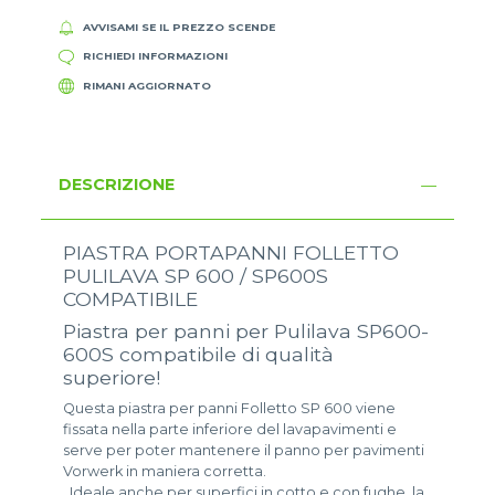
AVVISAMI SE IL PREZZO SCENDE
RICHIEDI INFORMAZIONI
RIMANI AGGIORNATO
DESCRIZIONE
PIASTRA PORTAPANNI FOLLETTO
PULILAVA SP 600 / SP600S
COMPATIBILE
Piastra per panni per Pulilava SP600-
600S compatibile di qualità
superiore!
Questa piastra per panni Folletto SP 600 viene
fissata nella parte inferiore del lavapavimenti e
serve per poter mantenere il panno per pavimenti
Vorwerk in maniera corretta.
. Ideale anche per superfici in cotto e con fughe, la