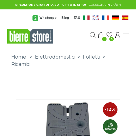
Salta al contenuto principale
SPEDIZIONE GRATUITA SU TUTTO IL SITO!
- CONSEGNA IN 24/48H
Whatsapp
Blog
FAQ
0
Home
>
Elettrodomestici
>
Folletti
>
Ricambi
-12%
GRATIS