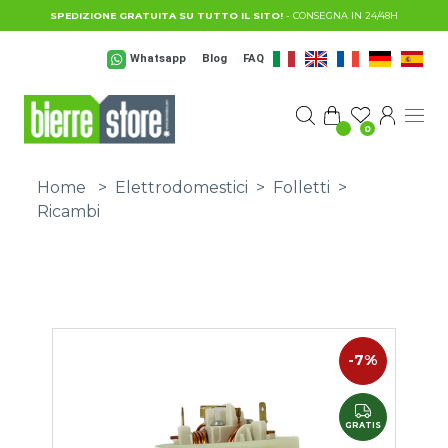
Salta al contenuto principale
SPEDIZIONE GRATUITA SU TUTTO IL SITO!
- CONSEGNA IN 24/48H
Whatsapp
Blog
FAQ
0
Home
>
Elettrodomestici
>
Folletti
>
Ricambi
-7%
GRATIS