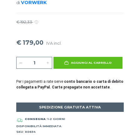
VORWERK
di
€ 192,33
€ 179,00
IVA incl.
AGGIUNGI AL CARRELLO
Per i pagamenti a rate serve
conto bancario o carta di debito
collegata a PayPal. Carte prepagate non accettate
.
SPEDIZIONE GRATUITA ATTIVA
CONSEGNA
: 1-2 GIORNI
DISPONIBILITÀ IMMEDIATA
SKU: K0654