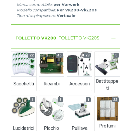
Marca compatibile:
per Vorwerk
Modello compatibile:
Per VK200-Vk220s
Tipo di aspirapolvere:
Verticale
FOLLETTO VK200
FOLLETTO VK220S
22
46
28
5
Battitappe
Sacchetti
Ricambi
Accessori
Ti
1
3
1
22
Profumi
Lucidatrici
Picchio
Pulilava