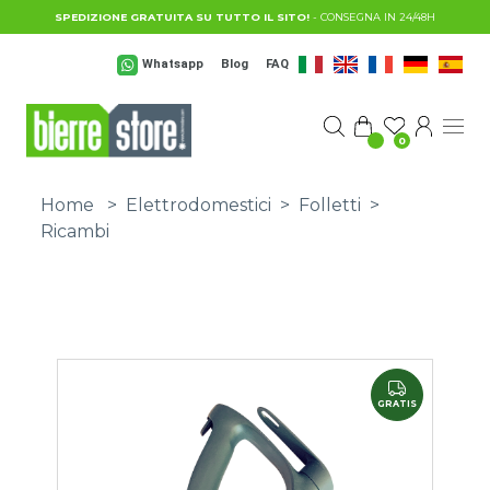
Salta al contenuto principale
SPEDIZIONE GRATUITA SU TUTTO IL SITO!
- CONSEGNA IN 24/48H
Whatsapp
Blog
FAQ
0
Home
>
Elettrodomestici
>
Folletti
>
Ricambi
GRATIS