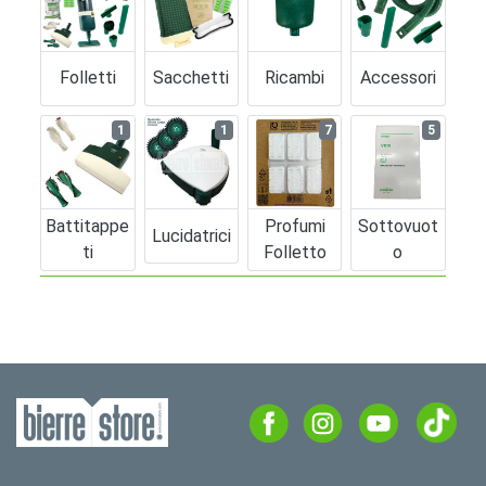
Folletti
Sacchetti
Ricambi
Accessori
1
1
7
5
Battitappe
Profumi
Sottovuot
Lucidatrici
Ti
Folletto
O