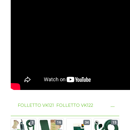
FOLLETTO VK121
FOLLETTO VK122
3
16
34
15