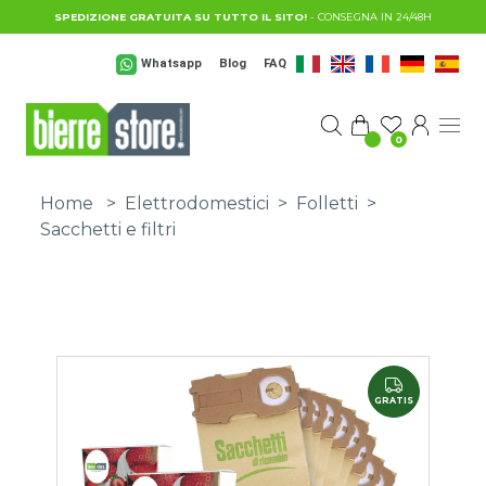
Salta al contenuto principale
SPEDIZIONE GRATUITA SU TUTTO IL SITO!
- CONSEGNA IN 24/48H
Whatsapp
Blog
FAQ
0
Home
>
Elettrodomestici
>
Folletti
>
Sacchetti e filtri
GRATIS