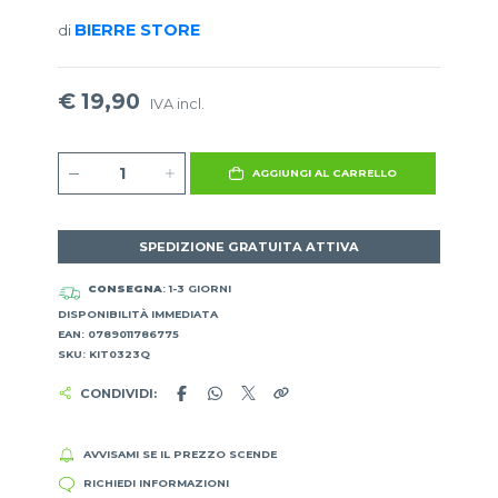
BIERRE STORE
di
€ 19,90
IVA incl.
AGGIUNGI AL CARRELLO
SPEDIZIONE GRATUITA ATTIVA
CONSEGNA
: 1-3 GIORNI
DISPONIBILITÀ IMMEDIATA
EAN: 0789011786775
SKU: KIT0323Q
CONDIVIDI:
AVVISAMI SE IL PREZZO SCENDE
RICHIEDI INFORMAZIONI